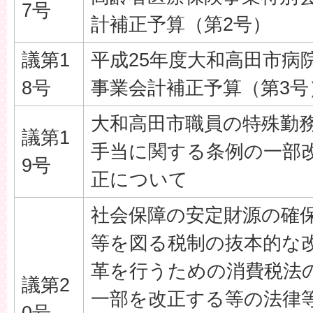
7号
計補正予算（第2号）
議第1
平成25年度大和高田市病
8号
事業会計補正予算（第3号
大和高田市職員の特殊勤
議第1
手当に関する条例の一部
9号
正について
社会保障の安定財源の確
等を図る税制の抜本的な
革を行うための消費税法
議第2
一部を改正する等の法律
0号