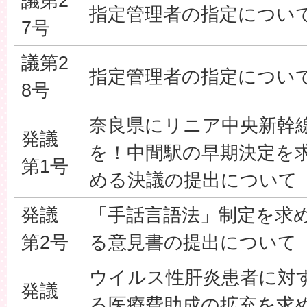
議第2
指定管理者の指定につい
7号
議第2
指定管理者の指定につい
8号
奈良県にリニア中央新幹
発議
を！中間駅の早期決定を
第1号
める決議の提出について
発議
「手話言語法」制定を求
第2号
る意見書の提出について
ウイルス性肝炎患者に対
発議
る医療費助成の拡充を求