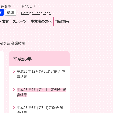
景色変更
るびふり
Foreign Language
・文化・スポーツ
事業者の方へ
市政情報
）定例会 審議結果
平成26年
平成26年12月(第5回)定例会 審
議結果
平成26年9月(第4回）定例会 審
議結果
平成26年6月(第3回)定例会 審