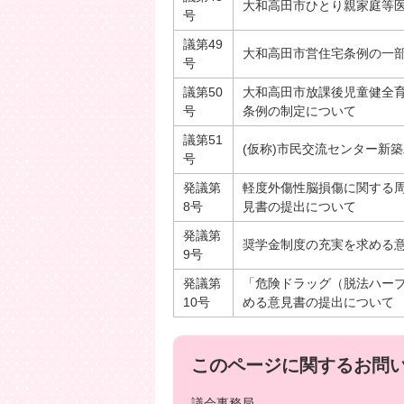
大和高田市ひとり親家庭等
号
議第49
大和高田市営住宅条例の一
号
議第50
大和高田市放課後児童健全
号
条例の制定について
議第51
(仮称)市民交流センター新
号
発議第
軽度外傷性脳損傷に関する
8号
見書の提出について
発議第
奨学金制度の充実を求める
9号
発議第
「危険ドラッグ（脱法ハー
10号
める意見書の提出について
このページに関するお問
議会事務局