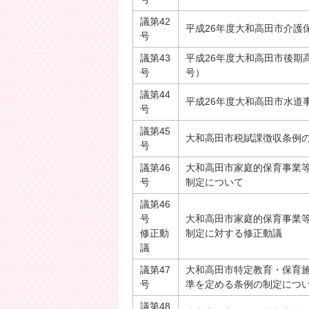
議第42
平成26年度大和高田市介護
号
議第43
平成26年度大和高田市後期
号
号）
議第44
平成26年度大和高田市水道
号
議第45
大和高田市税賦課徴収条例
号
議第46
大和高田市家庭的保育事業
号
制定について
議第46
号
大和高田市家庭的保育事業
修正動
制定に対する修正動議
議
議第47
大和高田市特定教育・保育
号
準を定める条例の制定につ
議第48