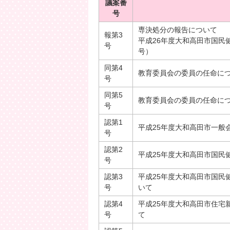
議案番
号
専決処分の報告について
報第3
平成26年度大和高田市国民
号
号）
同第4
教育委員会の委員の任命に
号
同第5
教育委員会の委員の任命に
号
認第1
平成25年度大和高田市一般
号
認第2
平成25年度大和高田市国民
号
認第3
平成25年度大和高田市国民
号
いて
認第4
平成25年度大和高田市住宅
号
て