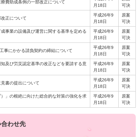
医療費助成条例の一部改正について
月18日
可決
平成26年9
原案
部改正について
月18日
可決
育成事業の設備及び運営に関する基準を定める
平成26年9
原案
月18日
可決
平成26年9
原案
築工事にかかる請負契約の締結について
月18日
可決
周知及び労災認定基準の改正などを要請する意
平成26年9
原案
月18日
可決
平成26年9
原案
意見書の提出について
月18日
可決
ブ）」の根絶に向けた総合的な対策の強化を求
平成26年9
原案
月18日
可決
い合わせ先