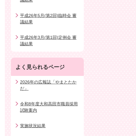
議結果
平成26年5月(第2回)臨時会 審
議結果
平成26年3月(第1回)定例会 審
議結果
よく見られるページ
2026年の広報誌「やまとたか
だ」
令和8年度大和高田市職員採用
試験案内
実施状況結果