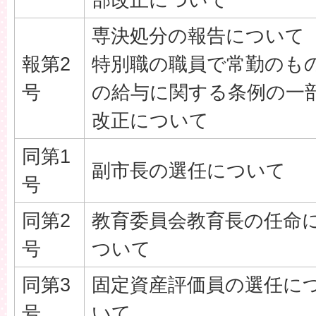
専決処分の報告について
報第2
特別職の職員で常勤のも
号
の給与に関する条例の一
改正について
同第1
副市長の選任について
号
同第2
教育委員会教育長の任命
号
ついて
同第3
固定資産評価員の選任に
号
いて