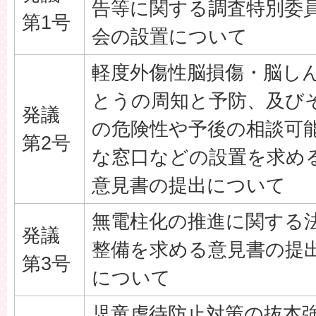
告等に関する調査特別委
第1号
会の設置について
軽度外傷性脳損傷・脳し
とうの周知と予防、及び
発議
の危険性や予後の相談可
第2号
な窓口などの設置を求め
意見書の提出について
無電柱化の推進に関する
発議
整備を求める意見書の提
第3号
について
児童虐待防止対策の抜本