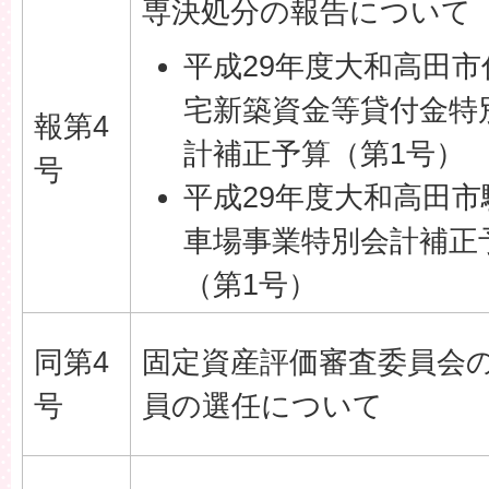
専決処分の報告について
平成29年度大和高田市
宅新築資金等貸付金特
報第4
計補正予算（第1号）
号
平成29年度大和高田市
車場事業特別会計補正
（第1号）
同第4
固定資産評価審査委員会
号
員の選任について