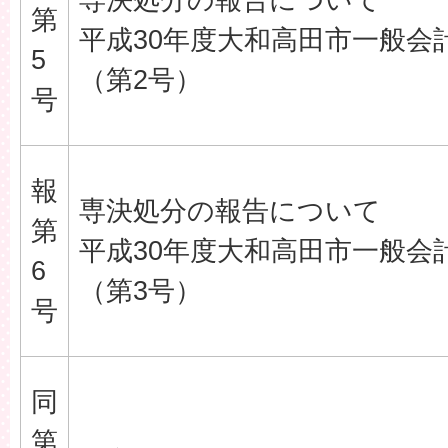
第
平成30年度大和高田市一般会
5
（第2号）
号
報
専決処分の報告について
第
平成30年度大和高田市一般会
6
（第3号）
号
同
第