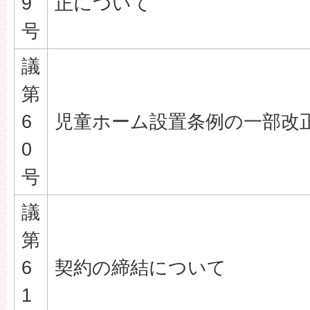
9
正について
号
議
第
6
児童ホーム設置条例の一部改
0
号
議
第
6
契約の締結について
1