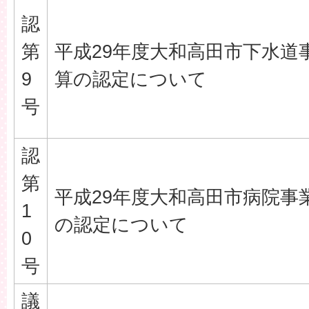
認
第
平成29年度大和高田市下水道
9
算の認定について
号
認
第
平成29年度大和高田市病院事
1
の認定について
0
号
議