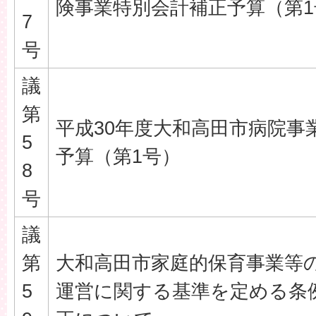
険事業特別会計補正予算（第1
7
号
議
第
平成30年度大和高田市病院事
5
予算（第1号）
8
号
議
第
大和高田市家庭的保育事業等
5
運営に関する基準を定める条