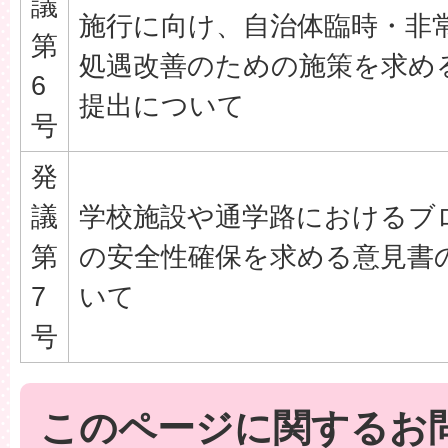
議
施行に向け、自治体臨時・非
第
処遇改善のための施策を求め
6
提出について
号
発
議
学校施設や通学路におけるブ
第
の安全性確保を求める意見書
7
いて
号
このページに関するお