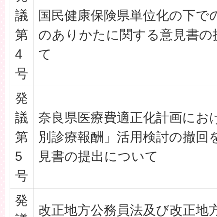
議
国民健康保険県単位化の下で
第
のありかたに関する意見書の
4
て
号
発
議
奈良県医療費適正化計画にお
第
別診療報酬」活用検討の撤回
5
見書の提出について
号
発
改正地方公務員法及び改正地