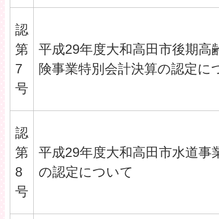
認
第
平成29年度大和高田市後期高
7
険事業特別会計決算の認定に
号
認
第
平成29年度大和高田市水道事
8
の認定について
号