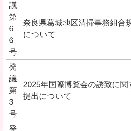
議
第
奈良県葛城地区清掃事務組合
6
について
6
号
発
議
2025年国際博覧会の誘致に
第
提出について
3
号
発