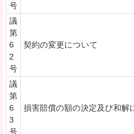
号
議
第
6
契約の変更について
2
号
議
第
6
損害賠償の額の決定及び和解
3
号