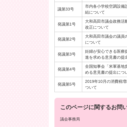
市内各小学校空調設備
議第33号
結について
大和高田市議会政務活
発議第1号
改正について
大和高田市議会の議員
発議第2号
について
妊婦が安心できる医療
発議第3号
進を求める意見書の提
全国知事会「米軍基地
発議第4号
める意見書の提出につ
2019年10月の消費
発議第5号
ついて
このページに関するお問
議会事務局