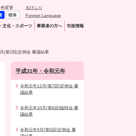
景色変更
るびふり
Foreign Language
・文化・スポーツ
事業者の方へ
市政情報
3月(第2回)定例会 審議結果
平成31年・令和元年
令和元年12月(第7回)定例会 審
議結果
令和元年10月(第6回)臨時会 審
議結果
令和元年9月(第5回)定例会 審