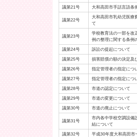
議第21号
大和高田市手話言語条
大和高田市乳幼児医療
議第22号
て
学校教育法の一部を改
議第23号
例の整理に関する条例
議第24号
訴訟の提起について
議第25号
損害賠償の額の決定及
議第26号
指定管理者の指定につ
議第27号
指定管理者の指定につ
議第28号
市道の認定について
議第29号
市道の変更について
議第30号
市道の廃止について
市内各中学校空調設備
議第31号
結について
議第32号
平成30年度大和高田市