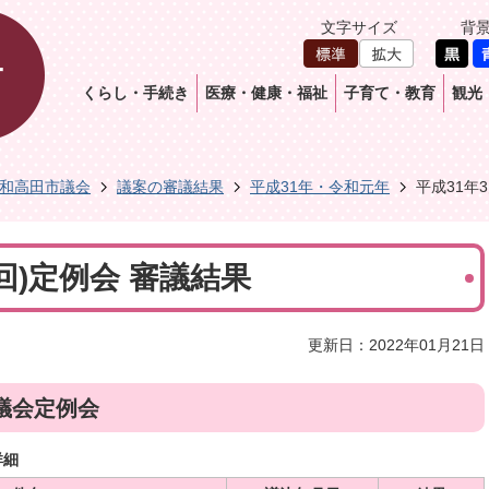
文字サイズ
背
くらし・手続き
医療・健康・福祉
子育て・教育
観光
和高田市議会
議案の審議結果
平成31年・令和元年
平成31年
2回)定例会 審議結果
更新日：2022年01月21日
議会定例会
詳細