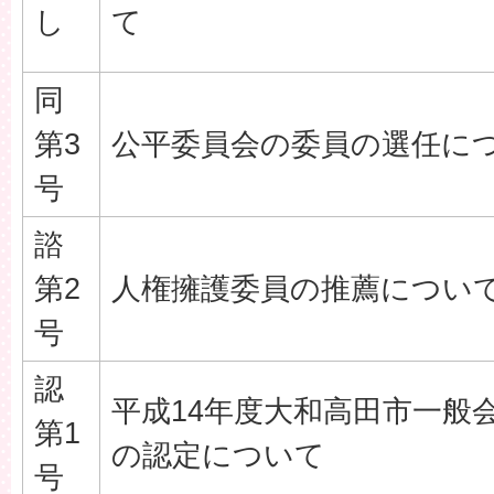
し
て
同
第3
公平委員会の委員の選任に
号
諮
第2
人権擁護委員の推薦につい
号
認
平成14年度大和高田市一般
第1
の認定について
号