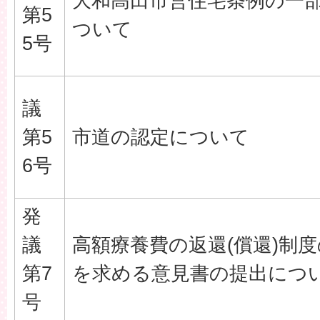
大和高田市営住宅条例の一
第5
ついて
5号
議
第5
市道の認定について
6号
発
議
高額療養費の返還(償還)制
第7
を求める意見書の提出につ
号