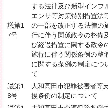
する法律及び新型インフ
エンザ等対策特別措置法
議第1
の一部を改正する法律の
7号
行に伴う関係政令の整備
び経過措置に関する政令
施行に伴う関係条例の整
に関する条例の制定につ
て
議第1
大和高田市犯罪被害者等
8号
援条例の制定について
議第1
大和高田市介護保険条例