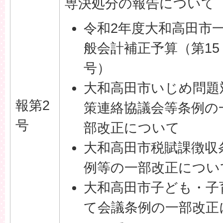
専決処分の報告について
令和2年度大和高田市
般会計補正予算（第15
号）
大和高田市いじめ問題
報第2
策連絡協議会等条例の
号
部改正について
大和高田市税賦課徴収
例等の一部改正につい
大和高田市子ども・子
て会議条例の一部改正