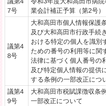
議第4
令和3年度大和高田市病院
7号
業会計補正予算（第2号）
大和高田市個人情報保護
及び大和高田市行政手続
おける特定の個人を識別
議第4
ための番号の利用等に関
8号
法律に基づく個人番号の
及び特定個人情報の提供
する条例の一部改正につ
議第4
大和高田市税賦課徴収条
9号
一部改正について