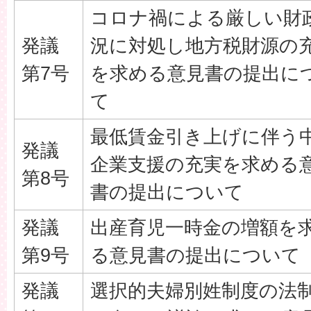
コロナ禍による厳しい財
発議
況に対処し地方税財源の
第7号
を求める意見書の提出に
て
最低賃金引き上げに伴う
発議
企業支援の充実を求める
第8号
書の提出について
発議
出産育児一時金の増額を
第9号
る意見書の提出について
発議
選択的夫婦別姓制度の法