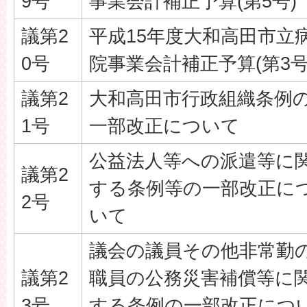
9号
事業会計補正予算(第5号)
議第2
平成15年度大和高田市立
0号
院事業会計補正予算(第3号
議第2
大和高田市行政組織条例
1号
一部改正について
公益法人等への派遣等に
議第2
する条例等の一部改正に
2号
いて
議会の議員その他非常勤
議第2
職員の公務災害補償等に
3号
する条例の一部改正につ