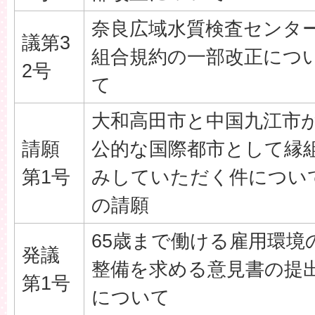
奈良広域水質検査センタ
議第3
組合規約の一部改正につ
2号
て
大和高田市と中国九江市
請願
公的な国際都市として縁
第1号
みしていただく件につい
の請願
65歳まで働ける雇用環境
発議
整備を求める意見書の提
第1号
について