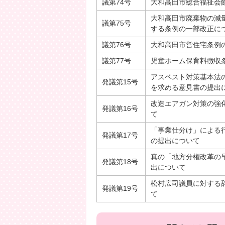
議第74号
大和高田市総合福祉会
大和高田市廃棄物の減
議第75号
する条例の一部改正に
議第76号
大和高田市営住宅条例
議第77号
児童ホーム保育料徴収
アスベスト対策基本法
発議第15号
を求める意見書の提出
改造エアガン対策の強
発議第16号
て
「事業仕分け」による
発議第17号
の提出について
真の「地方分権改革の
発議第18号
出について
松村広司議員に対する辞
発議第19号
て