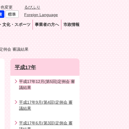
景色変更
るびふり
Foreign Language
・文化・スポーツ
事業者の方へ
市政情報
)定例会 審議結果
平成17年
平成17年12月(第5回)定例会 審
議結果
平成17年9月(第4回)定例会 審
議結果
平成17年6月(第3回)定例会 審