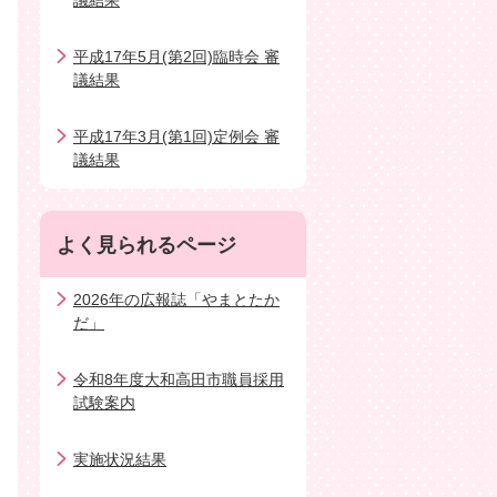
議結果
平成17年5月(第2回)臨時会 審
議結果
平成17年3月(第1回)定例会 審
議結果
よく見られるページ
2026年の広報誌「やまとたか
だ」
令和8年度大和高田市職員採用
試験案内
実施状況結果