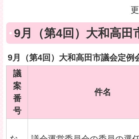
更
9月（第4回）大和高田
9月（第4回）大和高田市議会定例
議
案
件名
番
号
な
議会運営委員会の委員の選