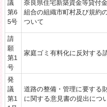
議
奈良県住宅新築資金等貸付
第6
組合の組織市町村及び規約
5号
ついて
請
願
家庭ゴミ有料化に反対する
第1
号
発
議
道路の整備・管理に要する
第1
に関する意見書の提出につ