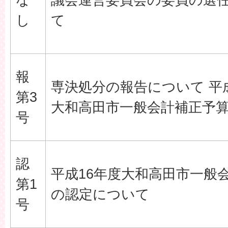
し
て
報
専決処分の報告について 平
第3
大和高田市一般会計補正予算(
号
認
平成16年度大和高田市一般
第1
の認定について
号