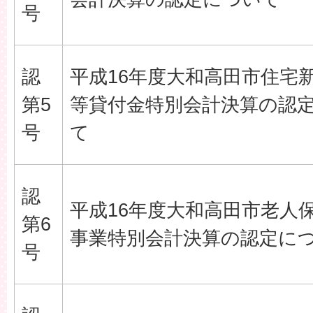
号
認
平成16年度大和高田市住宅
第5
等貸付金特別会計決算の認
号
て
認
平成16年度大和高田市老人
第6
事業特別会計決算の認定に
号