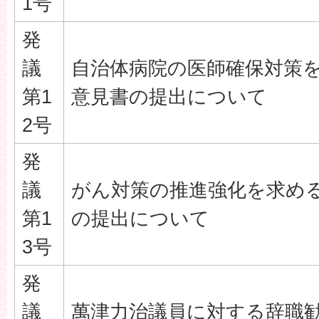
1号
発
議
自治体病院の医師確保対策
第1
意見書の提出について
2号
発
議
がん対策の推進強化を求め
第1
の提出について
3号
発
議
萬津力治議員に対する辞職