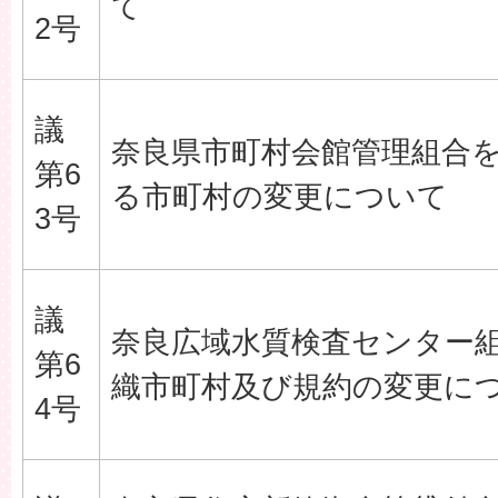
て
2号
議
奈良県市町村会館管理組合
第6
る市町村の変更について
3号
議
奈良広域水質検査センター
第6
織市町村及び規約の変更に
4号