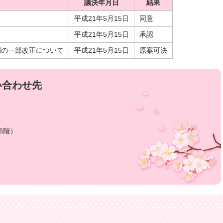
議決年月日
結果
平成21年5月15日
同意
平成21年5月15日
承認
例の一部改正について
平成21年5月15日
原案可決
い合わせ先
6階）