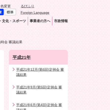
景色変更
るびふり
Foreign Language
・文化・スポーツ
事業者の方へ
市政情報
臨時会 審議結果
平成21年
平成21年12月(第6回)定例会 審
議結果
平成21年9月(第5回)定例会 審
議結果
平成21年6月(第4回)定例会 審