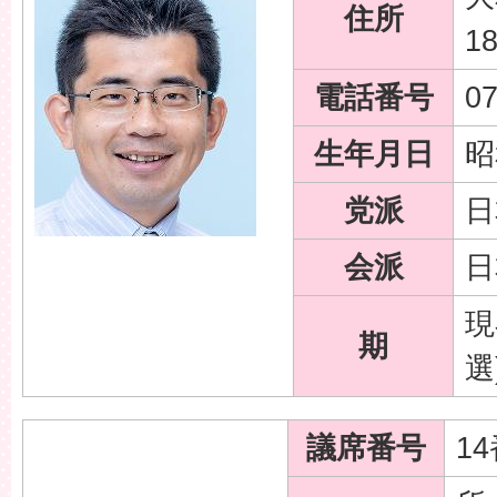
住所
1
電話番号
07
生年月日
昭
党派
日
会派
日
現
期
選
議席番号
1