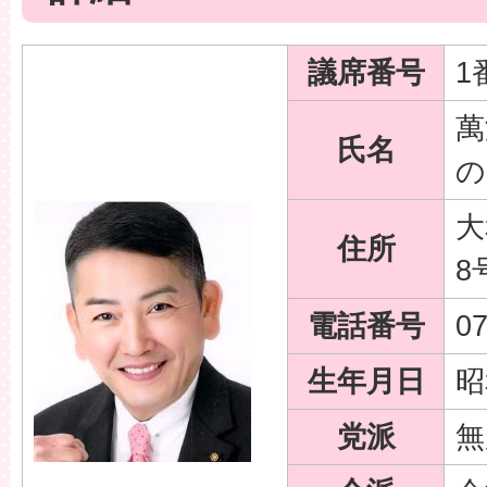
議席番号
1
萬
氏名
の
大
住所
8
電話番号
07
生年月日
昭
党派
無