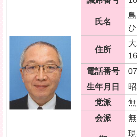
島
氏名
ひ
大
住所
1
電話番号
07
生年月日
昭
党派
無
会派
無
現