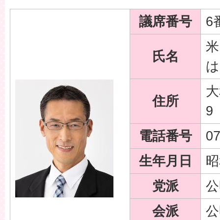
議席番号
6
米
氏名
は
大
住所
9
電話番号
0
生年月日
昭
党派
公
会派
公