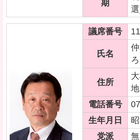
期
選
議席番号
1
仲
氏名
ろ
大
住所
地
電話番号
0
生年月日
昭
党派
無