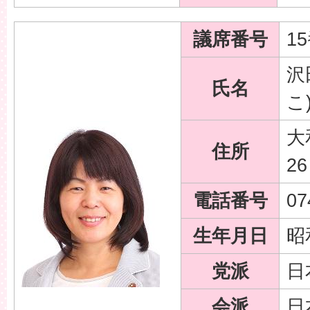
議席番号
1
沢
氏名
こ
大
住所
26
電話番号
07
生年月日
昭
党派
日
会派
日