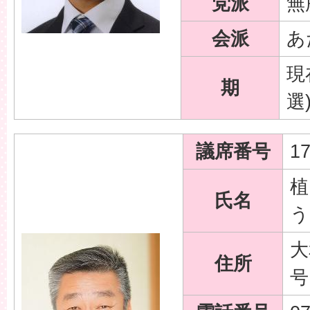
党派
無
会派
あ
現
期
選
議席番号
1
植
氏名
う
大
住所