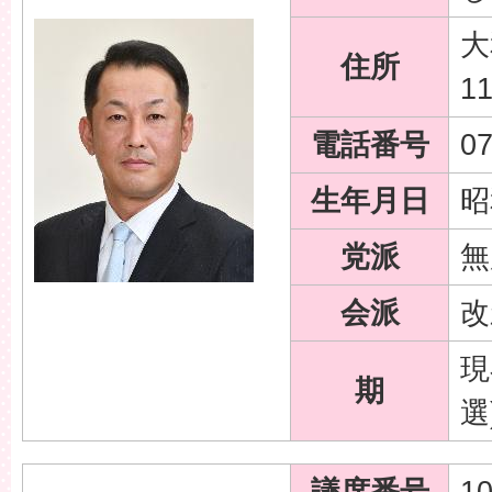
大
住所
1
電話番号
07
生年月日
昭
党派
無
会派
改
現
期
選
議席番号
1