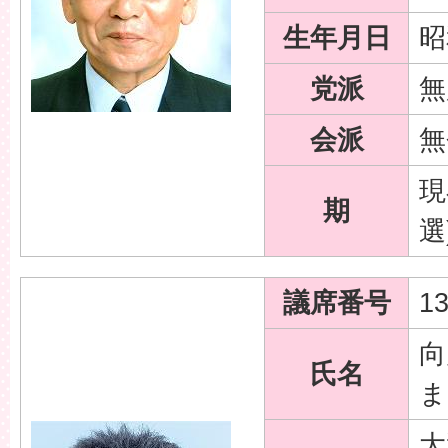
生年月日
昭
党派
無
会派
無
現
期
選
議席番号
1
向
氏名
ま
大