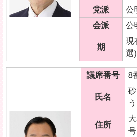
党派
公
会派
公
現
期
選)
議席番号
8
砂
氏名
う
大
住所
号