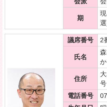
会派
会
現
期
選
議席番号
2
森
氏名
か
大
住所
号
電話番号
07