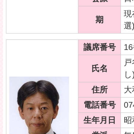
現
期
選
議席番号
1
戸
氏名
し
住所
大
電話番号
07
生年月日
昭