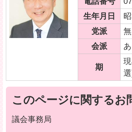
電話番号
0
生年月日
昭
党派
無
会派
あ
現
期
選
このページに関するお
議会事務局