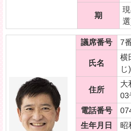
現
期
選
議席番号
7
横
氏名
じ)
大
住所
0
電話番号
07
生年月日
昭