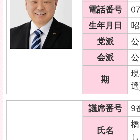
電話番号
07
生年月日
昭
党派
公
会派
公
現
期
選
議席番号
9
橋
氏名
し