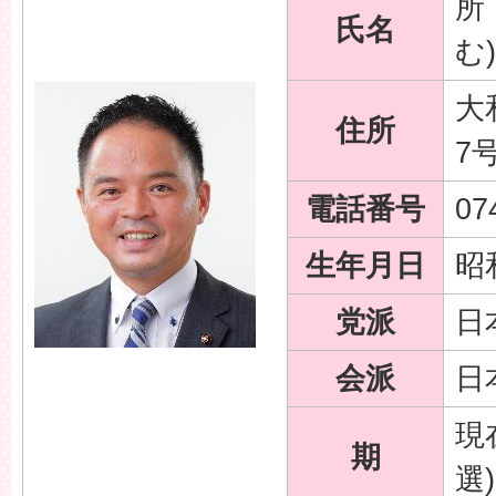
所
氏名
む)
大
住所
7
電話番号
07
生年月日
昭
党派
日
会派
日
現
期
選)