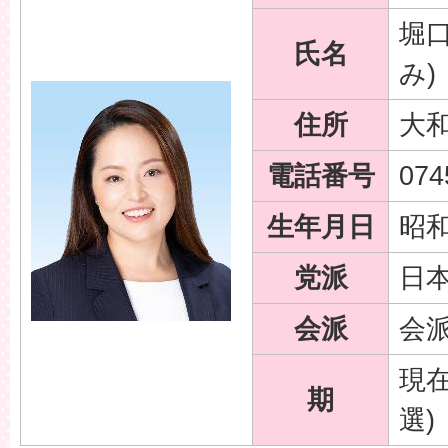
堀口
氏名
み)
住所
大和
電話番号
074
生年月日
昭和
党派
日
会派
会
現在
期
選)