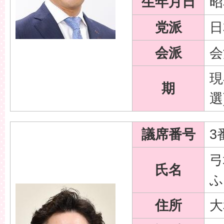
生年月日
昭
党派
日
会派
会
現
期
選
議席番号
3
弓
氏名
ふ
住所
大