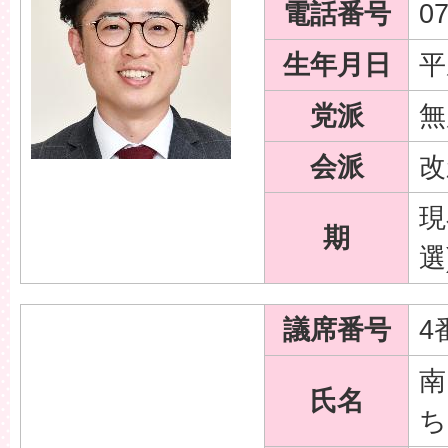
電話番号
07
生年月日
平
党派
無
会派
改
現
期
選
議席番号
4
南
氏名
ち