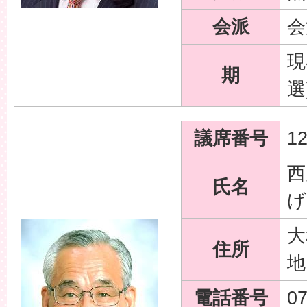
会派
会
現
期
選
議席番号
1
西
氏名
げ
大
住所
地
電話番号
07