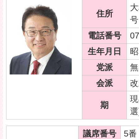
大
住所
号
電話番号
07
生年月日
昭
党派
無
会派
改
現
期
選
議席番号
5番