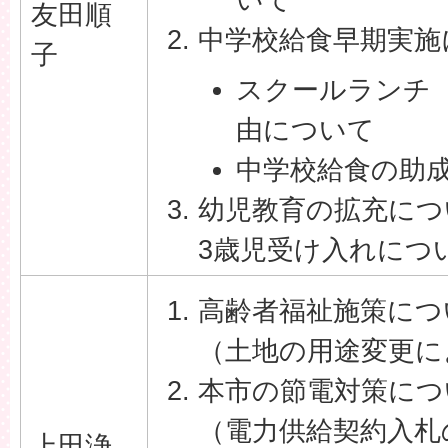
友田順
中学校給食早期実施
子
スクールランチ
由について
中学校給食の助
幼児教育の拡充につ
3歳児受け入れにつ
高齢者福祉施策につ
（土地の用途変更に
本市の節電対策につ
（電力供給契約入札
上田浄