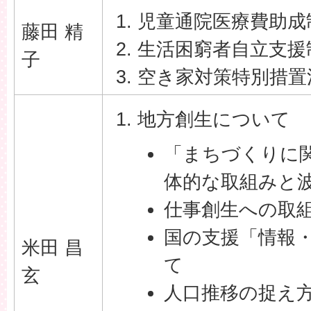
児童通院医療費助成
藤田 精
生活困窮者自立支援
子
空き家対策特別措置
地方創生について
「まちづくりに
体的な取組みと
仕事創生への取
国の支援「情報
米田 昌
て
玄
人口推移の捉え