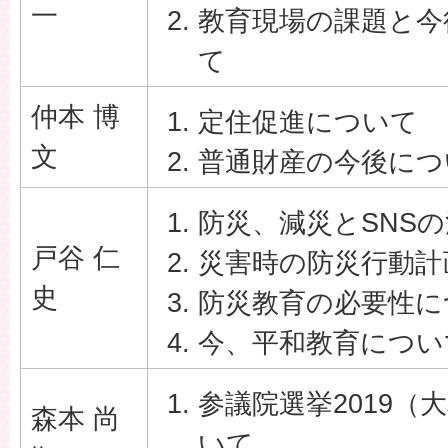
一
教育現場の課題と今
て
仲本 博
定住促進について
文
普通財産の今後につ
防災、減災とSNS
戸谷 仁
災害時の防災行動計
史
防災教育の必要性に
今、平和教育につい
参議院選挙2019（
森本 尚
いて