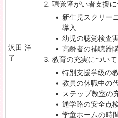
聴覚障がい者支援に
新生児スクリー
導入
幼児の聴覚検査
沢田 洋
高齢者の補聴器
子
教育の充実について
特別支援学級の
教員の休職中の
ステップ教室の
通学路の安全点
学童ホームの時