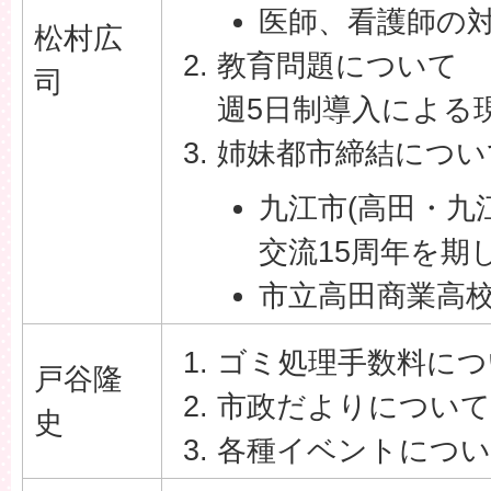
医師、看護師の
松村広
教育問題について
司
週5日制導入による
姉妹都市締結につい
九江市(高田・九
交流15周年を期
市立高田商業高
ゴミ処理手数料につ
戸谷隆
市政だよりについて
史
各種イベントにつ