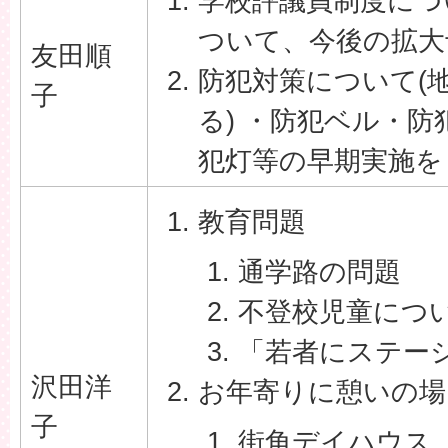
学校評議員制度につ
ついて、今後の拡大
友田順
防犯対策について(
子
る) ・防犯ベル・
犯灯等の早期実施を
教育問題
通学路の問題
不登校児童につ
「若者にステー
沢田洋
お年寄りに憩いの場
子
街角デイハウス