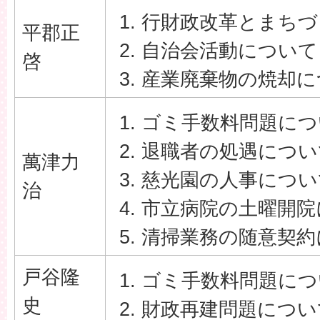
行財政改革とまちづ
平郡正
自治会活動について
啓
産業廃棄物の焼却に
ゴミ手数料問題につ
退職者の処遇につい
萬津力
慈光園の人事につい
治
市立病院の土曜開院
清掃業務の随意契約
戸谷隆
ゴミ手数料問題につ
史
財政再建問題につい