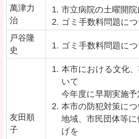
萬津力
市立病院の土曜開院
治
ゴミ手数料問題につ
戸谷隆
ゴミ手数料問題につ
史
本市における文化、
いて
今年度に早期実施予
本市の防犯対策につ
友田順
地域、市民団体等に
子
げを