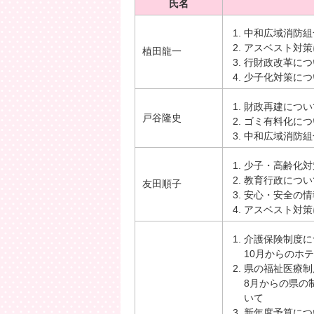
氏名
中和広域消防組
アスベスト対策
植田龍一
行財政改革につ
少子化対策につ
財政再建につい
戸谷隆史
ゴミ有料化につ
中和広域消防組
少子・高齢化対
教育行政につい
友田順子
安心・安全の情
アスベスト対策
介護保険制度に
10月からのホ
県の福祉医療制
8月からの県の
いて
新年度予算につ