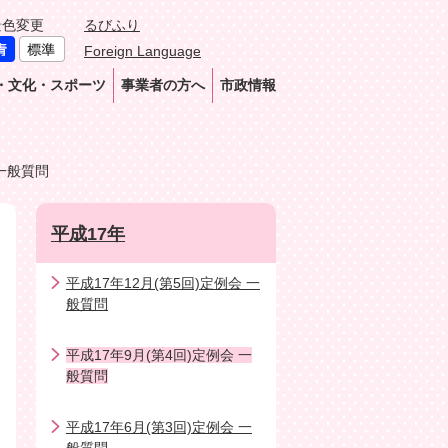
景色変更
るびふり
Foreign Language
・文化・スポーツ
事業者の方へ
市政情報
 一般質問
平成17年
平成17年12月(第5回)定例会 一
般質問
平成17年9月(第4回)定例会 一
般質問
平成17年6月(第3回)定例会 一