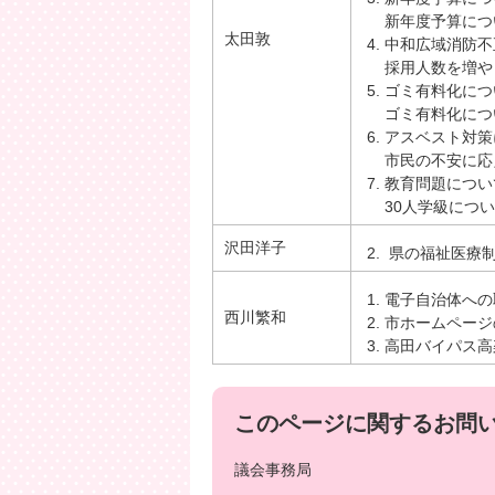
新年度予算につ
太田敦
中和広域消防不
採用人数を増や
ゴミ有料化につ
ゴミ有料化につ
アスベスト対策
市民の不安に応
教育問題につい
30人学級につ
沢田洋子
県の福祉医療制
電子自治体への
西川繁和
市ホームページ
高田バイパス高
このページに関するお問
議会事務局