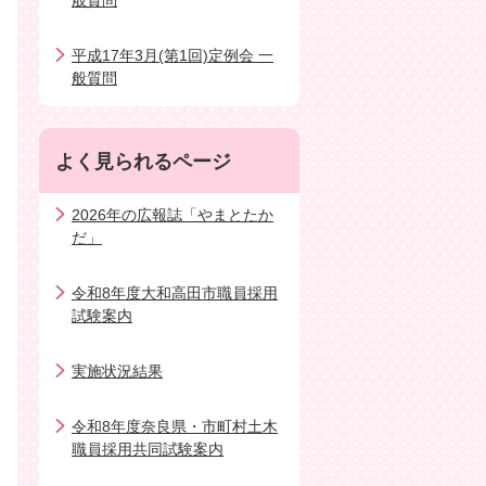
般質問
平成17年3月(第1回)定例会 一
般質問
よく見られるページ
2026年の広報誌「やまとたか
だ」
令和8年度大和高田市職員採用
試験案内
実施状況結果
令和8年度奈良県・市町村土木
職員採用共同試験案内