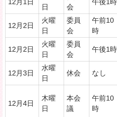
12月1日
午後1時
日
会
火曜
委員
午前10
12月2日
日
会
時
火曜
委員
12月2日
午後1時
日
会
水曜
12月3日
休会
なし
日
木曜
本会
午前10
12月4日
日
議
時