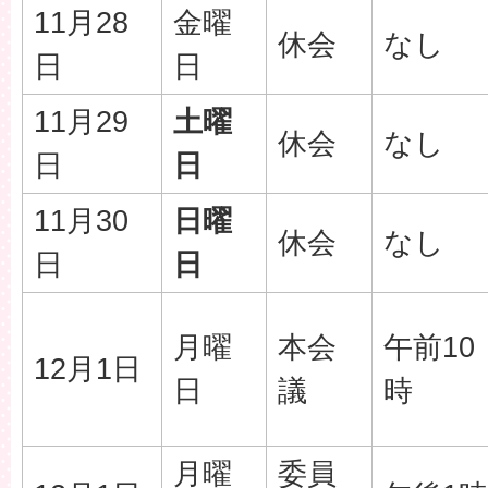
11月28
金曜
休会
なし
日
日
11月29
土曜
休会
なし
日
日
11月30
日曜
休会
なし
日
日
月曜
本会
午前10
12月1日
日
議
時
月曜
委員