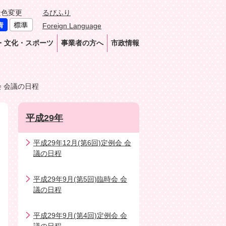
景色変更
るびふり
Foreign Language
・文化・スポーツ
事業者の方へ
市政情報
会 会議の日程
平成29年
平成29年12月(第6回)定例会 会
議の日程
平成29年9月(第5回)臨時会 会
議の日程
平成29年9月(第4回)定例会 会