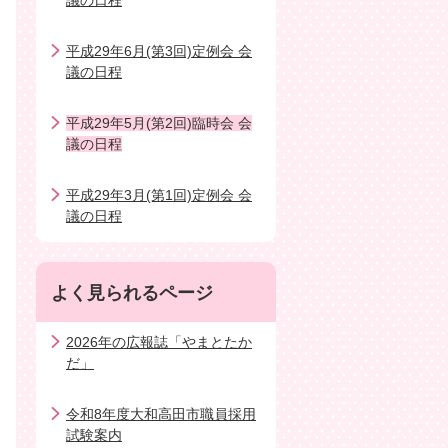
議の日程
平成29年6月(第3回)定例会 会
議の日程
平成29年5月(第2回)臨時会 会
議の日程
平成29年3月(第1回)定例会 会
議の日程
よく見られるページ
2026年の広報誌「やまとたか
だ」
令和8年度大和高田市職員採用
試験案内