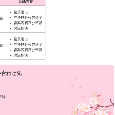
会議内容
役員選出
専決処分報告議了
0時
議案説明及び審議
討論採決
役員選出
専決処分報告議了
0時
議案説明及び審議
討論採決
い合わせ先
6階）