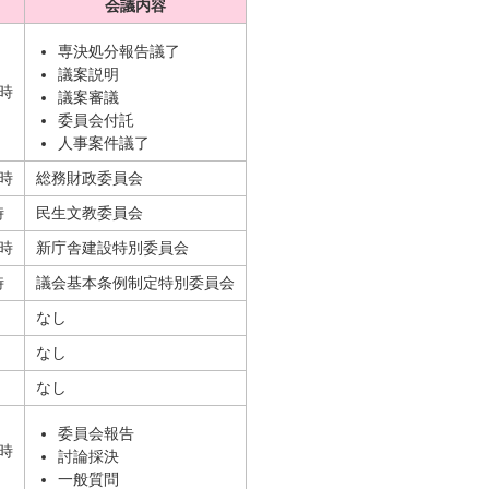
会議内容
専決処分報告議了
議案説明
0時
議案審議
委員会付託
人事案件議了
0時
総務財政委員会
時
民生文教委員会
0時
新庁舎建設特別委員会
時
議会基本条例制定特別委員会
なし
なし
なし
委員会報告
0時
討論採決
一般質問