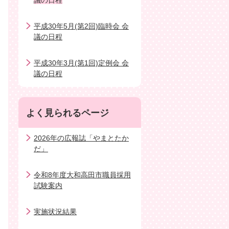
議の日程
平成30年5月(第2回)臨時会 会
議の日程
平成30年3月(第1回)定例会 会
議の日程
よく見られるページ
2026年の広報誌「やまとたか
だ」
令和8年度大和高田市職員採用
試験案内
実施状況結果