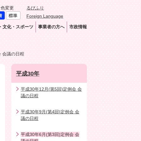
景色変更
るびふり
Foreign Language
・文化・スポーツ
事業者の方へ
市政情報
会 会議の日程
平成30年
平成30年12月(第5回)定例会 会
議の日程
平成30年9月(第4回)定例会 会
議の日程
平成30年6月(第3回)定例会 会