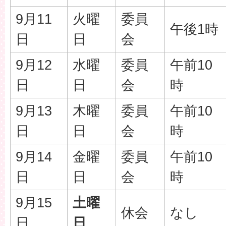
9月11
火曜
委員
午後1時
日
日
会
9月12
水曜
委員
午前10
日
日
会
時
9月13
木曜
委員
午前10
日
日
会
時
9月14
金曜
委員
午前10
日
日
会
時
9月15
土曜
休会
なし
日
日