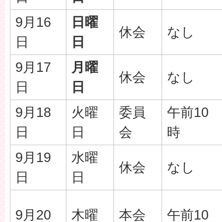
9月16
日曜
休会
なし
日
日
9月17
月曜
休会
なし
日
日
9月18
火曜
委員
午前10
日
日
会
時
9月19
水曜
休会
なし
日
日
9月20
木曜
本会
午前10