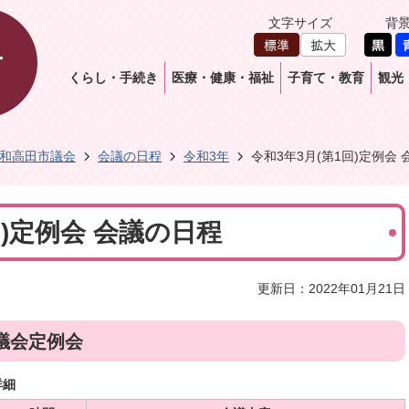
文字サイズ
背
くらし・手続き
医療・健康・福祉
子育て・教育
観光
和高田市議会
会議の日程
令和3年
令和3年3月(第1回)定例会
回)定例会 会議の日程
更新日：2022年01月21日
議会定例会
詳細