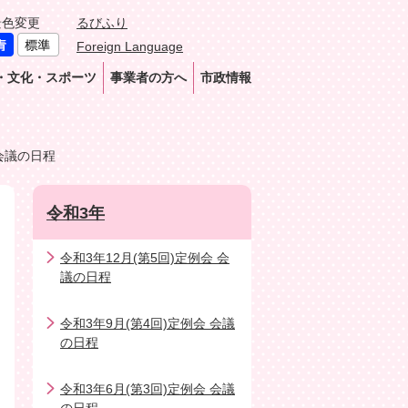
景色変更
るびふり
Foreign Language
・文化・スポーツ
事業者の方へ
市政情報
 会議の日程
令和3年
令和3年12月(第5回)定例会 会
議の日程
令和3年9月(第4回)定例会 会議
の日程
令和3年6月(第3回)定例会 会議