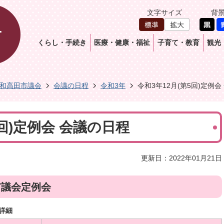
文字サイズ
背
くらし・手続き
医療・健康・福祉
子育て・教育
観光
和高田市議会
会議の日程
令和3年
令和3年12月(第5回)定例会
5回)定例会 会議の日程
更新日：2022年01月21日
市議会定例会
詳細