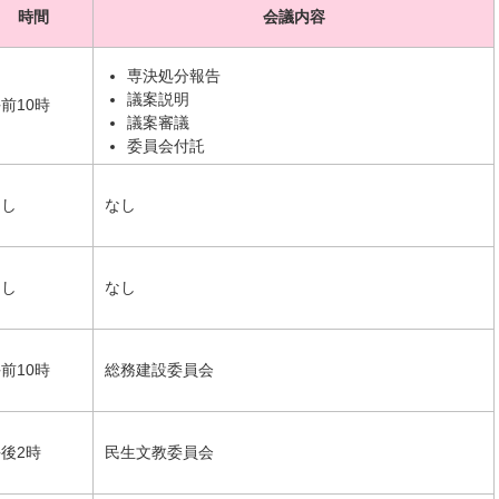
時間
会議内容
専決処分報告
議案説明
前10時
議案審議
委員会付託
なし
なし
なし
なし
前10時
総務建設委員会
後2時
民生文教委員会