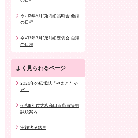
の日程
令和3年5月(第2回)臨時会 会議
の日程
令和3年3月(第1回)定例会 会議
の日程
よく見られるページ
2026年の広報誌「やまとたか
だ」
令和8年度大和高田市職員採用
試験案内
実施状況結果