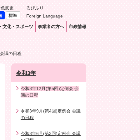
景色変更
るびふり
Foreign Language
・文化・スポーツ
事業者の方へ
市政情報
 会議の日程
令和3年
令和3年12月(第5回)定例会 会
議の日程
令和3年9月(第4回)定例会 会議
の日程
令和3年6月(第3回)定例会 会議