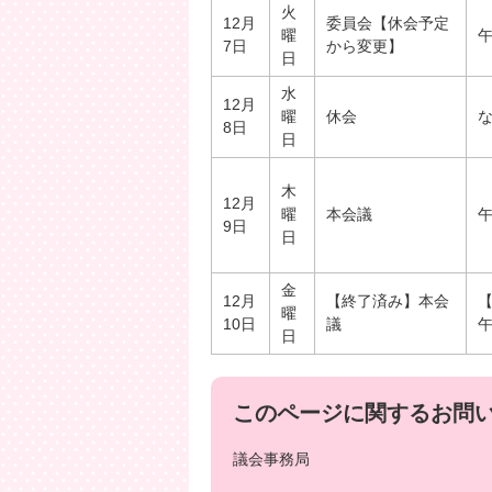
火
12月
委員会【休会予定
曜
午
7日
から変更】
日
水
12月
曜
休会
8日
日
木
12月
曜
本会議
午
9日
日
金
12月
【終了済み】本会
曜
10日
議
午
日
このページに関するお問
議会事務局