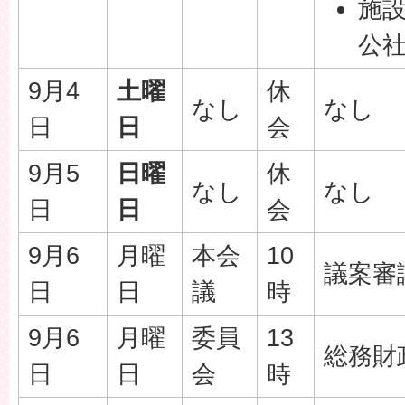
施
公
9月4
土曜
休
なし
なし
日
日
会
9月5
日曜
休
なし
なし
日
日
会
9月6
月曜
本会
10
議案審
日
日
議
時
9月6
月曜
委員
13
総務財
日
日
会
時