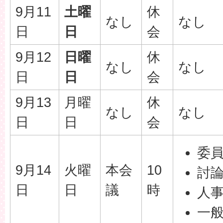
9月11
土曜
休
なし
なし
日
日
会
9月12
日曜
休
なし
なし
日
日
会
9月13
月曜
休
なし
なし
日
日
会
委
9月14
火曜
本会
10
討
日
日
議
時
人
一