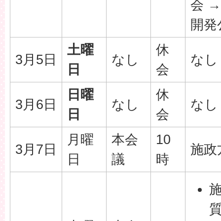
会 
開発
土曜
休
3月5日
なし
なし
日
会
日曜
休
3月6日
なし
なし
日
会
月曜
本会
10
3月7日
施政
日
議
時