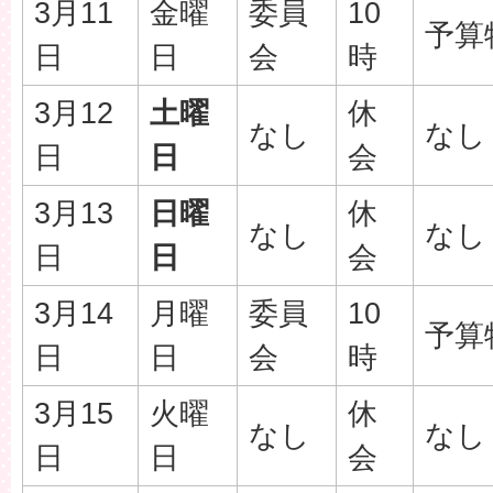
3月11
金曜
委員
10
予算
日
日
会
時
3月12
土曜
休
なし
なし
日
日
会
3月13
日曜
休
なし
なし
日
日
会
3月14
月曜
委員
10
予算
日
日
会
時
3月15
火曜
休
なし
なし
日
日
会