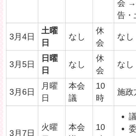
会 
告・
土曜
休
3月4日
なし
なし
日
会
日曜
休
3月5日
なし
なし
日
会
月曜
本会
10
3月6日
施政
日
議
時
火曜
本会
10
3月7日