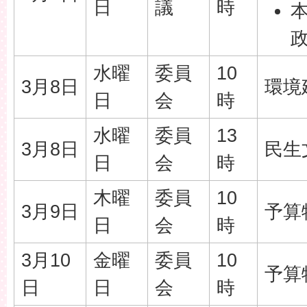
日
議
時
水曜
委員
10
3月8日
環境
日
会
時
水曜
委員
13
3月8日
民生
日
会
時
木曜
委員
10
3月9日
予算
日
会
時
3月10
金曜
委員
10
予算
日
日
会
時