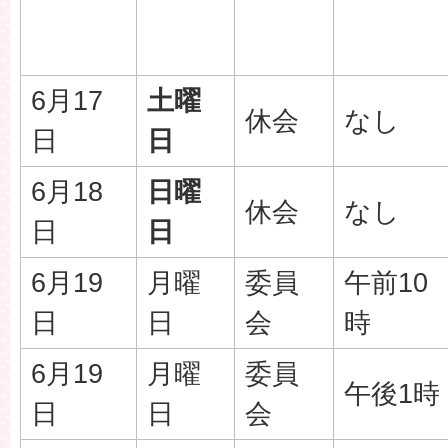
6月17
土曜
休会
なし
日
日
6月18
日曜
休会
なし
日
日
6月19
月曜
委員
午前10
日
日
会
時
6月19
月曜
委員
午後1時
日
日
会