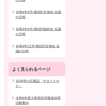
の日程
令和4年9月(第4回)定例会 会議
の日程
令和4年9月(第5回)臨時会 会議
の日程
令和4年12月(第6回)定例会 会
議の日程
よく見られるページ
2026年の広報誌「やまとたか
だ」
令和8年度大和高田市職員採用
試験案内