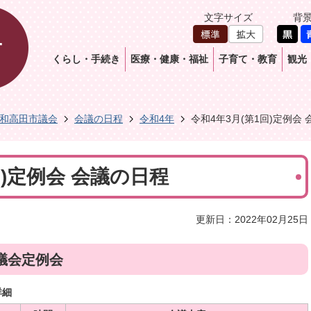
文字サイズ
背
くらし・手続き
医療・健康・福祉
子育て・教育
観光
和高田市議会
会議の日程
令和4年
令和4年3月(第1回)定例会
回)定例会 会議の日程
更新日：2022年02月25日
議会定例会
詳細