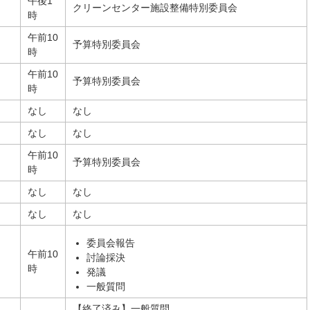
午後1
クリーンセンター施設整備特別委員会
時
午前10
予算特別委員会
時
午前10
予算特別委員会
時
なし
なし
なし
なし
午前10
予算特別委員会
時
なし
なし
なし
なし
委員会報告
午前10
討論採決
時
発議
一般質問
【終了済み】一般質問