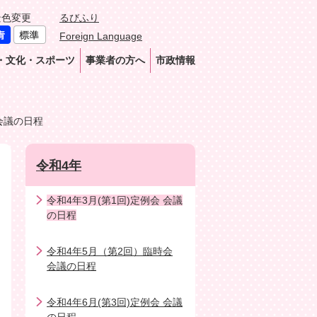
景色変更
るびふり
Foreign Language
・文化・スポーツ
事業者の方へ
市政情報
 会議の日程
令和4年
令和4年3月(第1回)定例会 会議
の日程
令和4年5月（第2回）臨時会
会議の日程
令和4年6月(第3回)定例会 会議