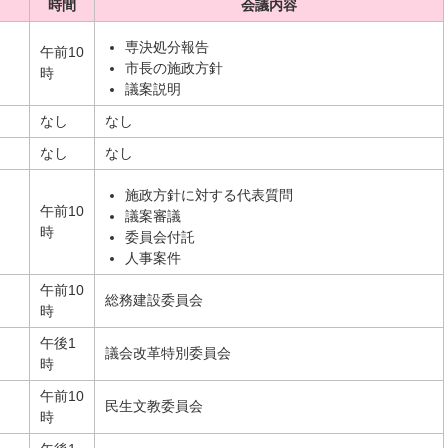
時間
会議内容
専決処分報告
午前10
市長の施政方針
時
議案説明
なし
なし
なし
なし
施政方針に対する代表質問
午前10
議案審議
時
委員会付託
人事案件
午前10
総務建設委員会
時
午後1
議会改革特別委員会
時
午前10
民生文教委員会
時