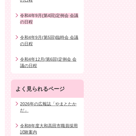
の日程
令和4年9月(第4回)定例会 会議
の日程
令和4年9月(第5回)臨時会 会議
の日程
令和4年12月(第6回)定例会 会
議の日程
よく見られるページ
2026年の広報誌「やまとたか
だ」
令和8年度大和高田市職員採用
試験案内