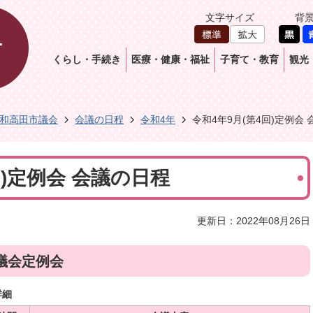
文字サイズ
背
くらし・手続き
医療・健康・福祉
子育て・教育
観光
和高田市議会
会議の日程
令和4年
令和4年9月(第4回)定例会
回)定例会 会議の日程
更新日：2022年08月26日
議会定例会
詳細