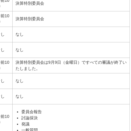
前10
決算特別委員会
時
前10
決算特別委員会
時
なし
なし
なし
なし
前10
決算特別委員会は9月9日（金曜日）ですべての審議が終了い
時
たしました。
なし
なし
なし
なし
委員会報告
前10
討論採決
時
発議
一般質問