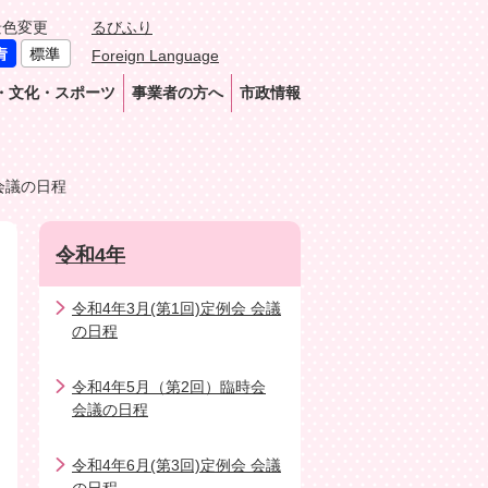
景色変更
るびふり
Foreign Language
・文化・スポーツ
事業者の方へ
市政情報
 会議の日程
令和4年
令和4年3月(第1回)定例会 会議
の日程
令和4年5月（第2回）臨時会
会議の日程
令和4年6月(第3回)定例会 会議