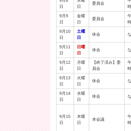
9月8
木曜
午
委員会
日
日
9月9
金曜
午
委員会
日
日
9月10
土曜
休会
日
日
9月11
日曜
休会
日
日
9月12
月曜
【終了済み】委
午
日
日
員会
9月13
火曜
休会
日
日
9月14
水曜
休会
日
日
9月15
木曜
午
本会議
日
日