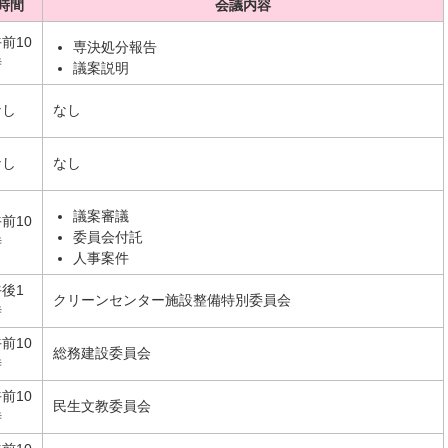
時間
会議内容
前10
専決処分報告
時
議案説明
なし
なし
なし
なし
議案審議
前10
委員会付託
時
人事案件
後1
クリーンセンター施設整備特別委員会
時
前10
総務建設委員会
時
前10
民生文教委員会
時