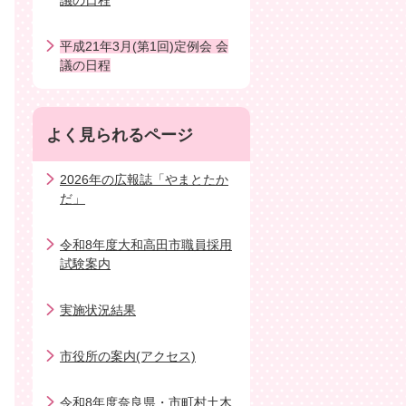
議の日程
平成21年3月(第1回)定例会 会
議の日程
よく見られるページ
2026年の広報誌「やまとたか
だ」
令和8年度大和高田市職員採用
試験案内
実施状況結果
市役所の案内(アクセス)
令和8年度奈良県・市町村土木