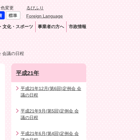
景色変更
るびふり
Foreign Language
・文化・スポーツ
事業者の方へ
市政情報
会 会議の日程
平成21年
平成21年12月(第6回)定例会 会
議の日程
平成21年9月(第5回)定例会 会
議の日程
平成21年6月(第4回)定例会 会