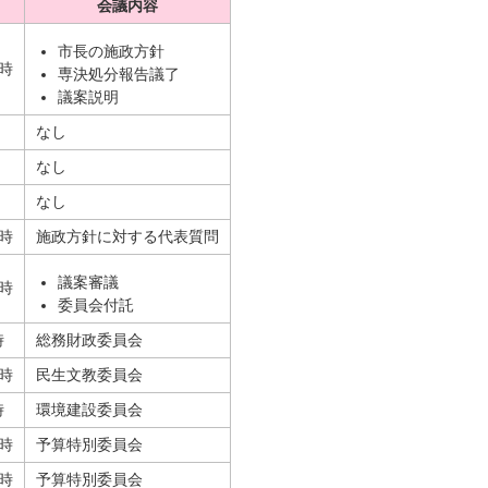
会議内容
市長の施政方針
0時
専決処分報告議了
議案説明
なし
なし
なし
0時
施政方針に対する代表質問
議案審議
0時
委員会付託
時
総務財政委員会
0時
民生文教委員会
時
環境建設委員会
0時
予算特別委員会
0時
予算特別委員会