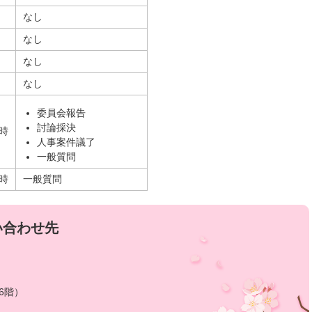
なし
なし
なし
なし
委員会報告
討論採決
0時
人事案件議了
一般質問
0時
一般質問
い合わせ先
6階）