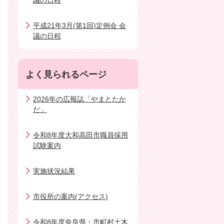
議の日程
平成21年3月(第1回)定例会 会
議の日程
よく見られるページ
2026年の広報誌「やまとたか
だ」
令和8年度大和高田市職員採用
試験案内
実施状況結果
市役所の案内(アクセス)
令和8年度奈良県・市町村土木