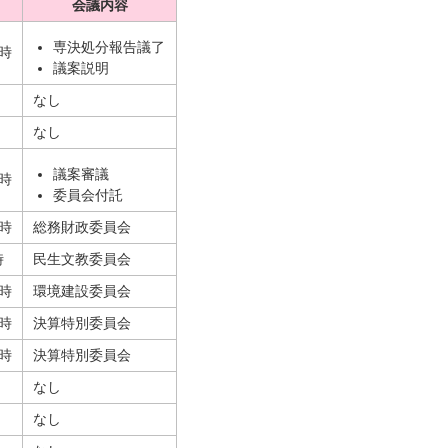
会議内容
専決処分報告議了
0時
議案説明
なし
なし
議案審議
0時
委員会付託
0時
総務財政委員会
時
民生文教委員会
0時
環境建設委員会
0時
決算特別委員会
0時
決算特別委員会
なし
なし