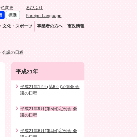
景色変更
るびふり
Foreign Language
・文化・スポーツ
事業者の方へ
市政情報
会 会議の日程
平成21年
平成21年12月(第6回)定例会 会
議の日程
平成21年9月(第5回)定例会 会
議の日程
平成21年6月(第4回)定例会 会