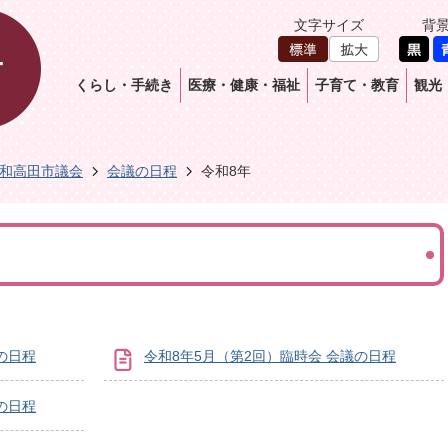
文字サイズ
背
くらし・手続き
医療・健康・福祉
子育て・教育
観光
和高田市議会
会議の日程
令和8年
の日程
令和8年5月（第2回）臨時会 会議の日程
の日程