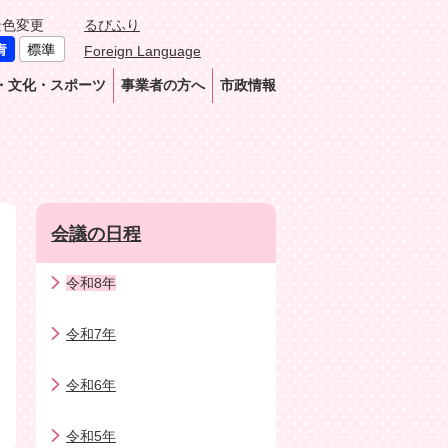
景色変更
るびふり
Foreign Language
・文化・スポーツ
事業者の方へ
市政情報
会議の日程
令和8年
令和7年
令和6年
令和5年