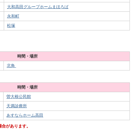
大和高田グループホームまほろば
永和町
松塚
時間・場所
北角
時間・場所
曽大根公民館
天満診療所
あすならホーム高田
場合があります。