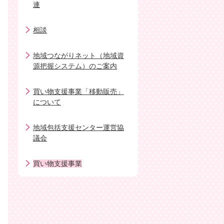
連
相談
地域つながりネット（地域資
源把握システム）のご案内
買い物支援事業「移動販売」
について
地域包括支援センター運営協
議会
買い物支援事業