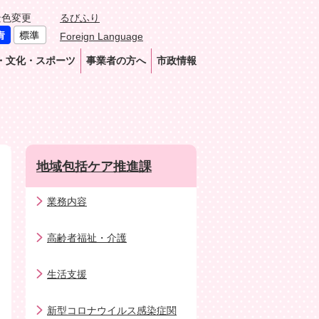
景色変更
るびふり
Foreign Language
・文化・スポーツ
事業者の方へ
市政情報
地域包括ケア推進課
業務内容
高齢者福祉・介護
生活支援
新型コロナウイルス感染症関