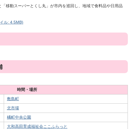
と「移動スーパーとくし丸」が市内を巡回し、地域で食料品や日用品
: 4.5MB)
舗
時間・場所
敷島町
北市場
橘町中央公園
大和高田育成福祉会ここふらっと