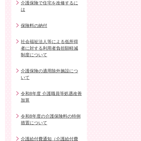
介護保険で住宅を改修するに
は
保険料の納付
社会福祉法人等による低所得
者に対する利用者負担額軽減
制度について
介護保険の適用除外施設につ
いて
令和8年度 介護職員等処遇改善
加算
令和8年度の介護保険料の特例
措置について
介護給付費通知（介護給付費