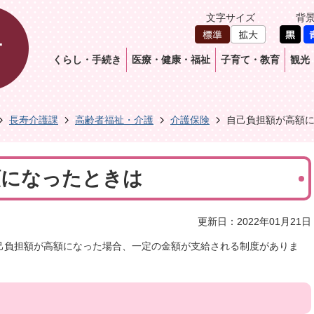
文字サイズ
背
くらし・手続き
医療・健康・福祉
子育て・教育
観光
長寿介護課
高齢者福祉・介護
介護保険
自己負担額が高額
額になったときは
更新日：2022年01月21日
己負担額が高額になった場合、一定の金額が支給される制度がありま