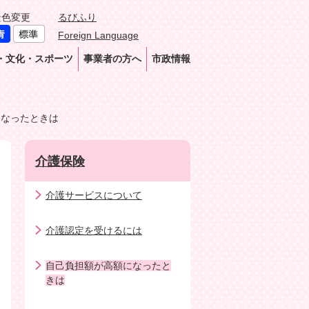
景色変更
るびふり
Foreign Language
・文化・スポーツ
事業者の方へ
市政情報
になったときは
介護保険
介護サービスについて
介護認定を受けるには
自己負担額が高額になったと
きは