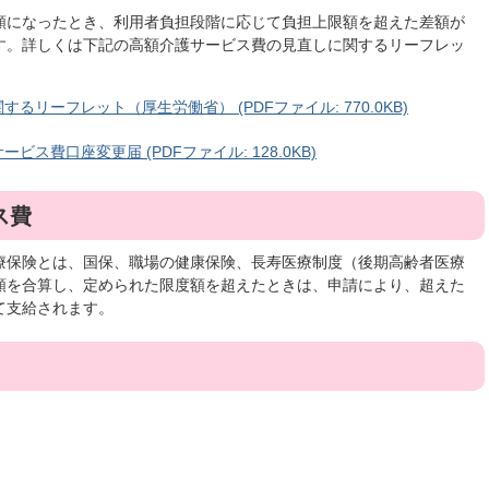
額になったとき、利用者負担段階に応じて負担上限額を超えた差額が
す。詳しくは下記の高額介護サービス費の見直しに関するリーフレッ
リーフレット（厚生労働省） (PDFファイル: 770.0KB)
ス費口座変更届 (PDFファイル: 128.0KB)
ス費
療保険とは、国保、職場の健康保険、長寿医療制度（後期高齢者医療
額を合算し、定められた限度額を超えたときは、申請により、超えた
て支給されます。