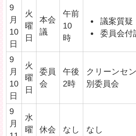
9
火
午前
月
本会
議案質疑
曜
10
10
議
委員会付
日
時
日
9
火
月
委員
午後
クリーンセ
曜
10
会
2時
別委員会
日
日
9
水
月
曜
休会
なし
なし
11