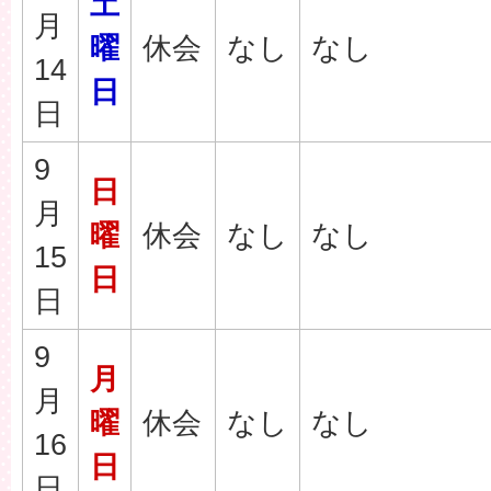
土
月
曜
休会
なし
なし
14
日
日
9
日
月
曜
休会
なし
なし
15
日
日
9
月
月
曜
休会
なし
なし
16
日
日