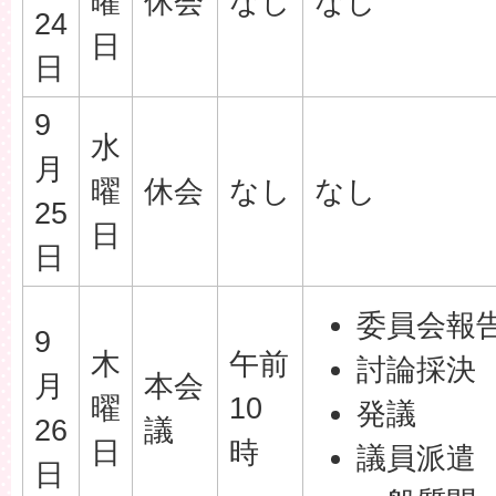
曜
休会
なし
なし
24
日
日
9
水
月
曜
休会
なし
なし
25
日
日
委員会報
9
木
午前
討論採決
月
本会
曜
10
発議
26
議
日
時
議員派遣
日