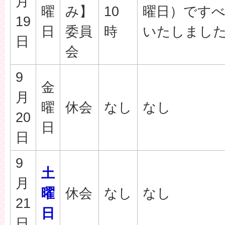
月
曜
み】
10
曜日）です
19
日
委員
時
いたしまし
日
会
9
金
月
曜
休会
なし
なし
20
日
日
9
土
月
曜
休会
なし
なし
21
日
日