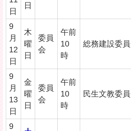
日
日
9
木
午前
月
委員
曜
10
総務建設委員
12
会
日
時
日
9
金
午前
月
委員
曜
10
民生文教委員
13
会
日
時
日
9