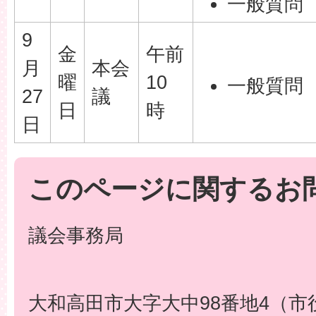
一般質問
9
金
午前
月
本会
曜
10
一般質問
27
議
日
時
日
このページに関するお
議会事務局
大和高田市大字大中98番地4（市