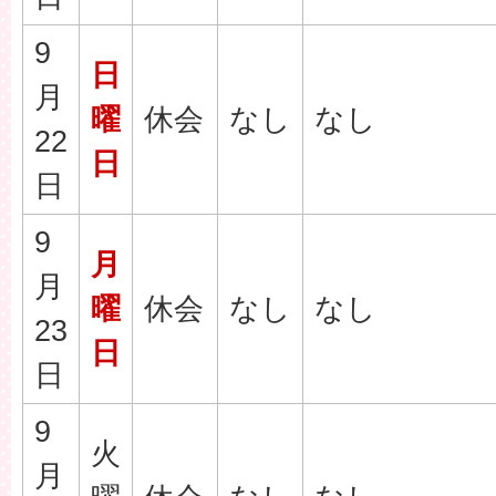
9
日
月
曜
休会
なし
なし
22
日
日
9
月
月
曜
休会
なし
なし
23
日
日
9
火
月