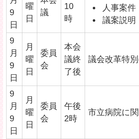
曜
10
人事案件
9
議
日
時
議案説明
日
9
月
本会
月
委員
曜
議終
議会改革特別
9
会
日
了後
日
9
月
月
委員
午後
曜
市立病院に関
9
会
2時
日
日