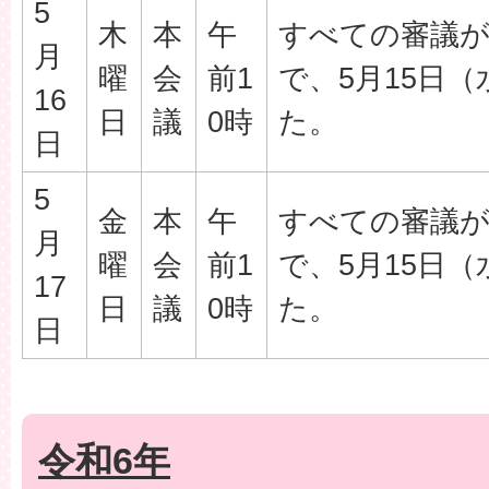
5
木
本
午
すべての審議
月
曜
会
前1
で、5月15日
16
日
議
0時
た。
日
5
金
本
午
すべての審議
月
曜
会
前1
で、5月15日
17
日
議
0時
た。
日
令和6年