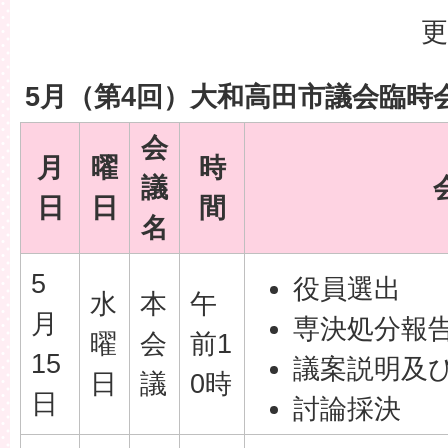
更
5月（第4回）大和高田市議会臨時
会
月
曜
時
議
日
日
間
名
5
役員選出
水
本
午
月
専決処分報
曜
会
前1
15
議案説明及
日
議
0時
日
討論採決