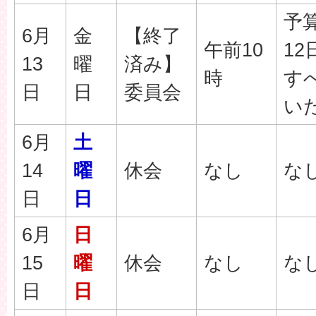
予
6月
金
【終了
午前10
12
13
曜
済み】
時
す
日
日
委員会
い
6月
土
14
曜
休会
なし
な
日
日
6月
日
15
曜
休会
なし
な
日
日