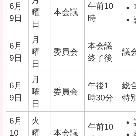
6月
午前10
曜
本会議
9日
時
日
月
6月
本会議
曜
委員会
議
9日
終了後
日
月
6月
午後1
総
曜
委員会
9日
時30分
特
日
6月
火
午前10
10
曜
本会議