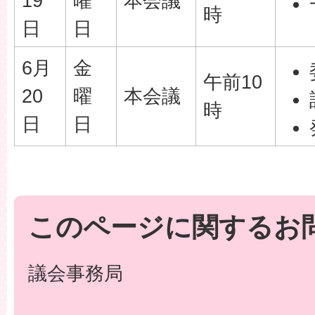
19
曜
本会議
時
日
日
6月
金
午前10
20
曜
本会議
時
日
日
このページに関するお
議会事務局