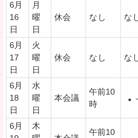
6月
月
16
曜
休会
なし
な
日
日
6月
火
17
曜
休会
なし
な
日
日
6月
水
午前10
18
曜
本会議
時
日
日
6月
木
午前10