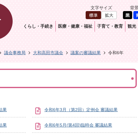
文字サイズ
背
くらし・手続き
医療・健康・福祉
子育て・教育
観光
議会事務局
大和高田市議会
議案の審議結果
令和6年
結果
令和6年3月（第2回）定例会 審議結果
結果
令和6年5月(第4回)臨時会 審議結果