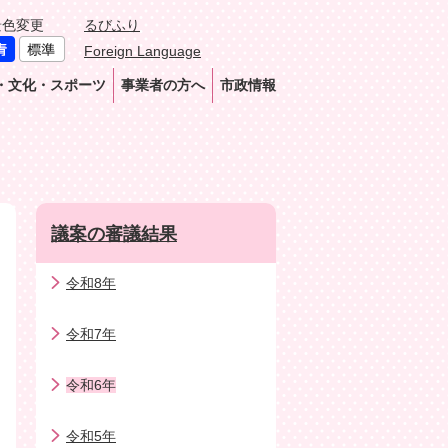
景色変更
るびふり
Foreign Language
・文化・スポーツ
事業者の方へ
市政情報
議案の審議結果
令和8年
令和7年
令和6年
令和5年