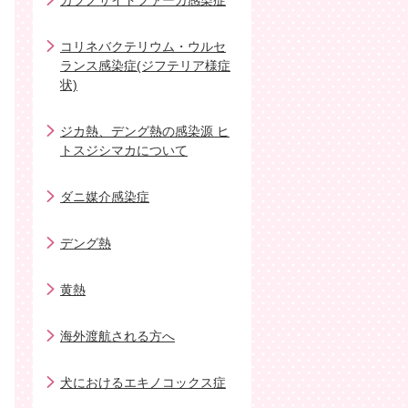
カプノサイトファーガ感染症
コリネバクテリウム・ウルセ
ランス感染症(ジフテリア様症
状)
ジカ熱、デング熱の感染源 ヒ
トスジシマカについて
ダニ媒介感染症
デング熱
黄熱
海外渡航される方へ
犬におけるエキノコックス症