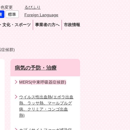
景色変更
るびふり
Foreign Language
・文化・スポーツ
事業者の方へ
市政情報
器症候群)
病気の予防・治療
MERS(中東呼吸器症候群)
ウイルス性出血熱(エボラ出血
熱、ラッサ熱、マールブルグ
病、クリミア・コンゴ出血
熱)