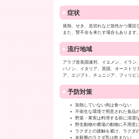
症状
発熱、せき、息切れなど急性かつ重症
また、腎不全を来たす場合もあります
流行地域
アラブ首長国連邦、イエメン、イラン
バノン、イタリア、英国、オーストリ
ア、エジプト、チュニジア、フィリピ
予防対策
加熱していない肉は食べない
不衛生な環境で用意された食品
野菜・果実は料理する前に清潔
野生動物や農場の動物に不用意
ラクダとの接触を避け、ラクダ
未殺菌のラクダ乳は飲まない