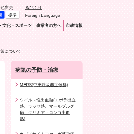
景色変更
るびふり
Foreign Language
・文化・スポーツ
事業者の方へ
市政情報
対策について
病気の予防・治療
MERS(中東呼吸器症候群)
ウイルス性出血熱(エボラ出血
熱、ラッサ熱、マールブルグ
病、クリミア・コンゴ出血
熱)