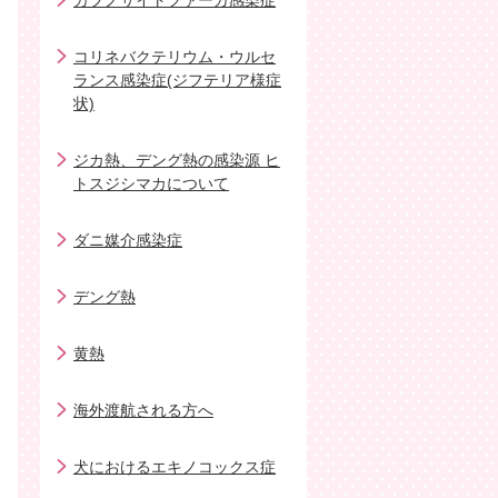
カプノサイトファーガ感染症
コリネバクテリウム・ウルセ
ランス感染症(ジフテリア様症
状)
ジカ熱、デング熱の感染源 ヒ
トスジシマカについて
ダニ媒介感染症
デング熱
黄熱
海外渡航される方へ
犬におけるエキノコックス症