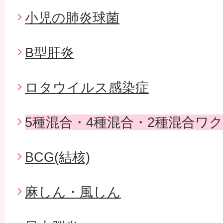
小児の肺炎球菌
B型肝炎
ロタウイルス感染症
5種混合・4種混合・2種混合ワ
BCG(結核)
麻しん・風しん