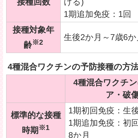
接種回数
ける)
1期追加免疫：1回
接種対象年
生後2か月～7歳6
※2
齢
4種混合ワクチンの予防接種の方
4種混合ワクチン
ア・破傷
1期初回免疫：生後
標準的な接種
1期追加免疫：初回
※1
時期
8か月