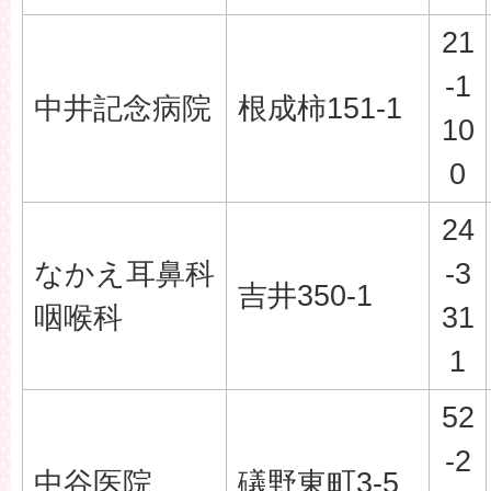
21
-1
中井記念病院
根成柿151-1
10
0
24
なかえ耳鼻科
-3
吉井350-1
咽喉科
31
1
52
-2
中谷医院
礒野東町3-5