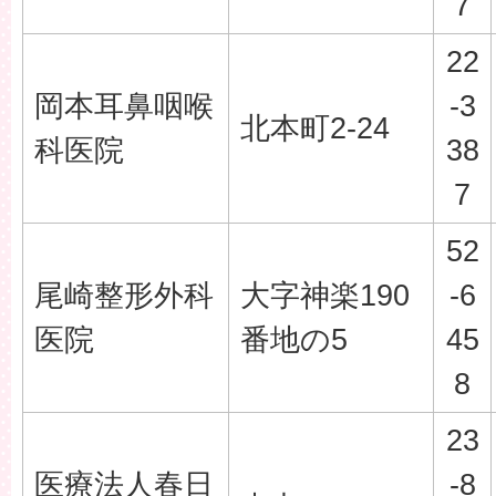
7
22
岡本耳鼻咽喉
-3
北本町2-24
科医院
38
7
52
尾崎整形外科
大字神楽190
-6
医院
番地の5
45
8
23
医療法人春日
-8