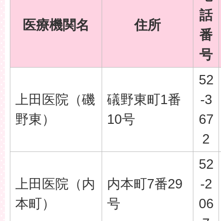
話
医療機関名
住所
番
号
52
上田医院（磯
礒野東町1番
-3
野東）
10号
67
2
52
上田医院（内
内本町7番29
-2
本町）
号
06