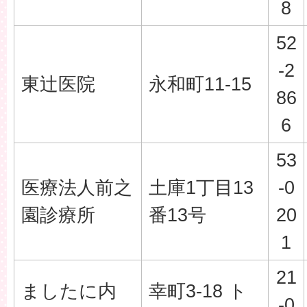
8
52
-2
東辻医院
永和町11-15
86
6
53
医療法人前之
土庫1丁目13
-0
園診療所
番13号
20
1
21
ましたに内
幸町3-18 ト
-0