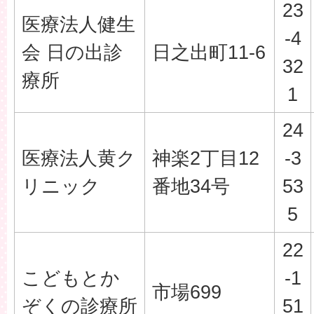
23
医療法人健生
-4
会 日の出診
日之出町11-6
32
療所
1
24
医療法人黄ク
神楽2丁目12
-3
リニック
番地34号
53
5
22
こどもとか
-1
市場699
ぞくの診療所
51