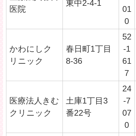
東中2-4-1
医院
01
0
52
かわにしク
春日町1丁目
-1
リニック
8-36
61
7
24
医療法人きむ
土庫1丁目3
-7
クリニック
番22号
07
0