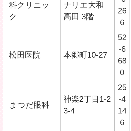
科クリニッ
ナリエ大和
26
ク
高田 3階
6
52
-6
松田医院
本郷町10-27
68
0
25
神楽2丁目1-2
-4
まつだ眼科
3-4
14
6