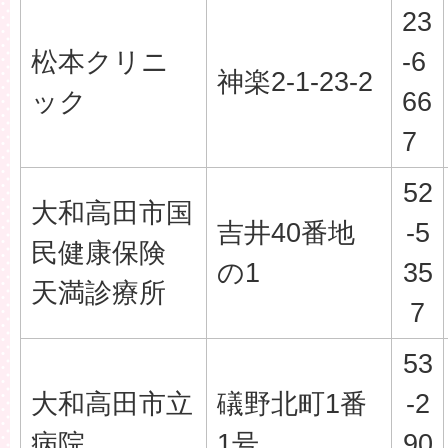
23
松本クリニ
-6
神楽2-1-23-2
ック
66
7
52
大和高田市国
吉井40番地
-5
民健康保険
の1
35
天満診療所
7
53
大和高田市立
礒野北町1番
-2
病院
1号
90