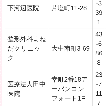
-3
下河辺医院
片塩町11-28
39
1
43
整形外科よね
-6
だクリニッ
大中南町3-69
86
ク
8
23
幸町2番18ア
医療法人田中
-7
ーバンコン
医院
11
フォート1F
7