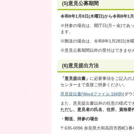
(5)意見公募期間
令和8年1月8日(木曜日)から令和8年1月
※持参の場合は、開庁日(月～金)であ
ます。
※郵送の場合は、令和8年1月28日(水
※意見公募期間以外の受付はできませ
(6)意見提出方法
「意見提出書」
に必要事項をご記入の
センターまで直接ご持参ください。
意見提出書(Wordファイル:16KB)
(ダ
また、意見提出書以外の任意の様式で
ただし、意見者の氏名、住所、資格要
・郵送、持参の場合
〒635-0096 奈良県大和高田市西町1番