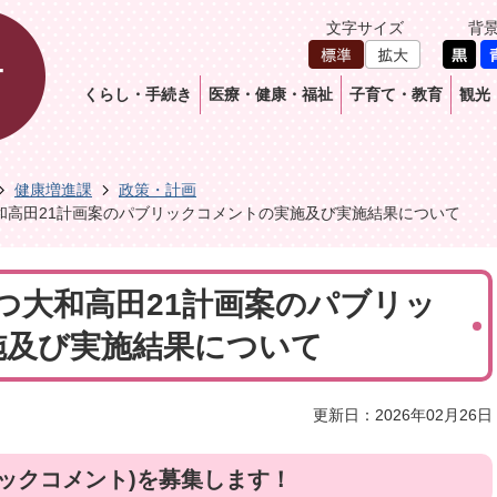
文字サイズ
背
くらし・手続き
医療・健康・福祉
子育て・教育
観光
健康増進課
政策・計画
和高田21計画案のパブリックコメントの実施及び実施結果について
つ大和高田21計画案のパブリッ
施及び実施結果について
更新日：2026年02月26日
ックコメント)を募集します！