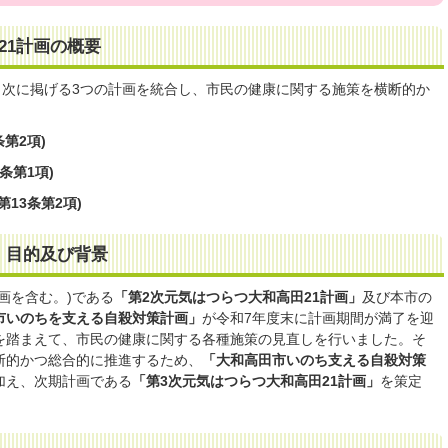
田21計画の概要
、次に掲げる3つの計画を統合し、市民の健康に関する施策を横断的か
第2項)
条第1項)
13条第2項)
旨、目的及び背景
画を含む。)である
「第2次元気はつらつ大和高田21計画」
及び本市の
市いのちを支える自殺対策計画」
が令和7年度末に計画期間が満了を迎
を踏まえて、市民の健康に関する各種施策の見直しを行いました。そ
断的かつ総合的に推進するため、
「大和高田市いのち支える自殺対策
加え、次期計画である
「第3次元気はつらつ大和高田21計画」
を策定