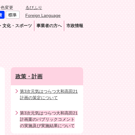
景色変更
るびふり
Foreign Language
・文化・スポーツ
事業者の方へ
市政情報
政策・計画
第3次元気はつらつ大和高田21
計画の策定について
第3次元気はつらつ大和高田21
計画案のパブリックコメント
の実施及び実施結果について