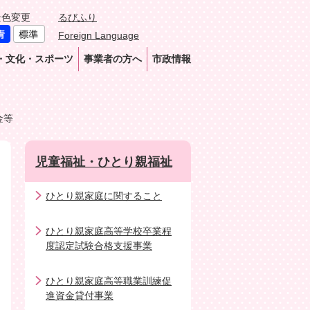
景色変更
るびふり
Foreign Language
・文化・スポーツ
事業者の方へ
市政情報
金等
児童福祉・ひとり親福祉
ひとり親家庭に関すること
ひとり親家庭高等学校卒業程
度認定試験合格支援事業
ひとり親家庭高等職業訓練促
進資金貸付事業