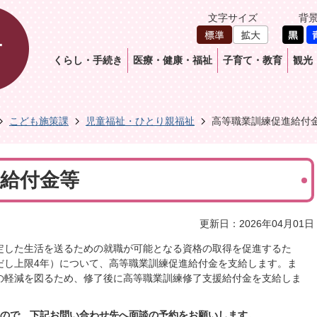
文字サイズ
背
くらし・手続き
医療・健康・福祉
子育て・教育
観光
こども施策課
児童福祉・ひとり親福祉
高等職業訓練促進給付
給付金等
更新日：2026年04月01日
定した生活を送るための就職が可能となる資格の取得を促進するた
だし上限4年）について、高等職業訓練促進給付金を支給します。ま
の軽減を図るため、修了後に高等職業訓練修了支援給付金を支給しま
すので、下記お問い合わせ先へ面談の予約をお願いします。