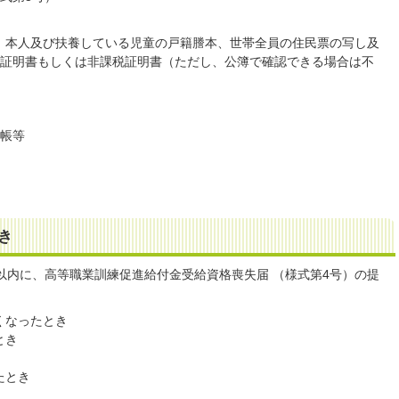
、本人及び扶養している児童の戸籍謄本、世帯全員の住民票の写し及
税証明書もしくは非課税証明書（ただし、公簿で確認できる場合は不
通帳等
き
以内に、高等職業訓練促進給付金受給資格喪失届 （様式第4号）の提
くなったとき
とき
たとき