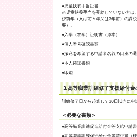
●児童扶養手当証書
※児童扶養手当を受給していない方は
び前年（又は前々年又は3年前）の課
要）。
●入学（在学）証明書（原本）
●個人番号確認書類
●振込を希望する申請者名義の口座の
●本人確認書類
●印鑑
3.高等職業訓練修了支援給付金
訓練修了日から起算して30日以内に申
＜必要な書類＞
●高等職業訓練促進給付金等支給申請書
●高等職業訓練促進給付金等請求書（様