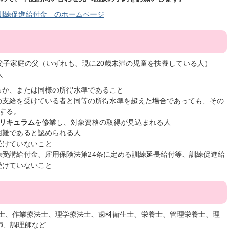
訓練促進給付金」のホームページ
父子家庭の父（いずれも、現に20歳未満の児童を扶養している人）
人
るか、または同様の所得水準であること
の支給を受けている者と同等の所得水準を超えた場合であっても、その
する。
カリキュラム
を修業し、対象資格の取得が見込まれる人
困難であると認められる人
受けていないこと
練受講給付金、雇用保険法第24条に定める訓練延長給付等、訓練促進給
受けていないこと
祉士、作業療法士、理学療法士、歯科衛生士、栄養士、管理栄養士、理
師、調理師など