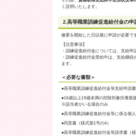
その際、
資格取得見込みや生活状況等
く説明いたします。
2.高等職業訓練促進給付金の申
修業を開始した日以後に申請が必要で
【注意事項】
・訓練促進給付金については、支給申
・訓練促進給付金受給中は、支給継続
ます。
＜必要な書類＞
●高等職業訓練促進給付金等支給申請書
●16歳以上19歳未満の控除対象扶養親
※該当者がいる場合のみ
●高等職業訓練促進給付金等に係る個人
●同意書（様式第1号の4）
●高等職業訓練促進給付金等請求書（様