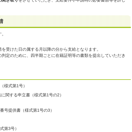
の聞き取り
をさせていただき、支給要件や申請時の必要書類等を詳し
請
す。
請を受けた日の属する月以降の分から支給となります。
の判定のために、四半期ごとに在籍証明等の書類を提出していただき
（様式第1号）
族に関する申立書（様式第1号の2）
番号提供書（様式第1号の3）
式第3号）