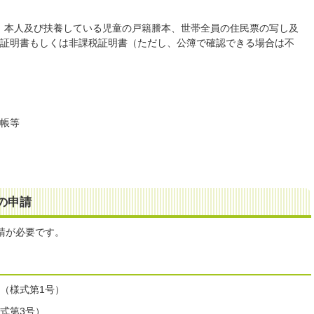
、本人及び扶養している児童の戸籍謄本、世帯全員の住民票の写し及
税証明書もしくは非課税証明書（ただし、公簿で確認できる場合は不
通帳等
の申請
請が必要です。
（様式第1号）
式第3号）