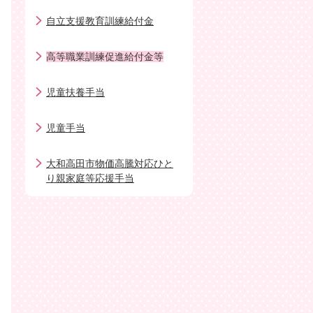
自立支援教育訓練給付金
高等職業訓練促進給付金等
児童扶養手当
児童手当
大和高田市物価高騰対応ひと
り親家庭等応援手当