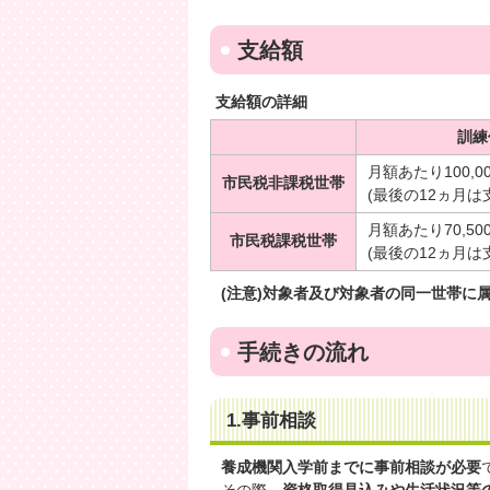
支給額
支給額の詳細
訓練
月額あたり100,0
市民税非課税世帯
(最後の12ヵ月は
月額あたり70,50
市民税課税世帯
(最後の12ヵ月は
(注意)対象者及び対象者の同一世帯に
手続きの流れ
1.事前相談
養成機関入学前までに事前相談が必要