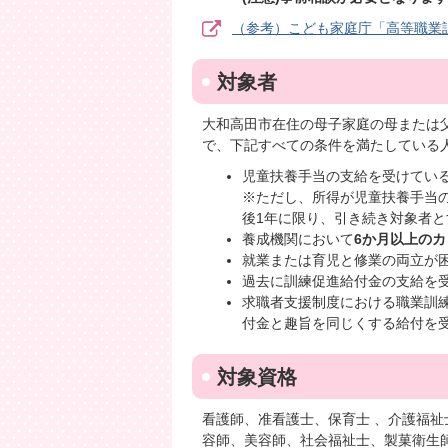
（参考）こども家庭庁「高等職業
対象者
大和高田市在住の母子家庭の母または
で、下記すべての条件を満たしている
児童扶養手当の支給を受けてい
※ただし、所得が児童扶養手当
後1年に限り、引き続き対象者と
養成機関において
6か月以上の
就業または育児と修業の両立が
過去に訓練促進給付金の支給を
求職者支援制度における職業訓
付金と趣旨を同じくする給付を
対象資格
看護師、准看護士、保育士 、介護福
容師、美容師、社会福祉士、製菓衛生