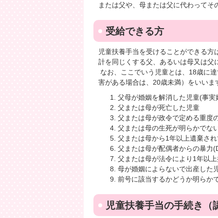
または父や、母または父に代わってそ
受給できる方
児童扶養手当を受けることができる方
計を同じくする父、あるいは母又は父
なお、ここでいう児童とは、18歳に達
害がある場合は、20歳未満）をいいま
父母が婚姻を解消した児童(事実
父または母が死亡した児童
父または母が政令で定める重度の
父または母の生死が明らかでな
父または母から1年以上遺棄され
父または母が配偶者からの暴力(
父または母が法令により1年以
母が婚姻によらないで出産した
前号に該当するかどうか明らか
児童扶養手当の手続き（