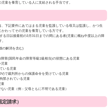
の児童を養育している人に支給される手当です。
は、下記要件にあてはまる児童を監護している母又は監護し、かつ生
にかわってその児童を養育している方です。
する日以後最初の3月31日までの間にある者(児童に概ね中度以上の障
す。
婚の解消を含む)
障害(国民年金の障害等級1級相当)の状態にある児童
い児童
ている児童
DV)で裁判所からの保護命令を受けている児童
上拘禁されている児童
児童
でない児童（例：父母ともに不明である児童）
認定請求）