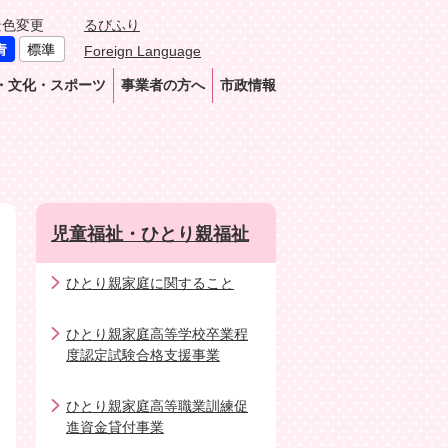
景色変更
るびふり
Foreign Language
・文化・スポーツ
事業者の方へ
市政情報
児童福祉・ひとり親福祉
ひとり親家庭に関すること
ひとり親家庭高等学校卒業程
度認定試験合格支援事業
ひとり親家庭高等職業訓練促
進資金貸付事業