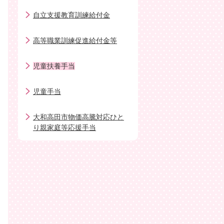
自立支援教育訓練給付金
高等職業訓練促進給付金等
児童扶養手当
児童手当
大和高田市物価高騰対応ひと
り親家庭等応援手当