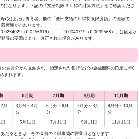
のになります。下記の「支給制限 3.所得の計算方法」をご確認くださ
「母(父)または養育者」欄の「全部支給の所得制限限度額」の金額で
、限度額がかわります。）
64029（0.0256619）」、「0.0040719（0.0039568）」は固定さ
変動等の要因により、改正される場合があります。
月の翌月分から支給され、指定された銀行などの金融機関の口座に年6
振り込まれます。
期
5月期
7月期
9月期
11月期
2月
3月分～4月
5月分～6月
7月分～8月
9月分～10月
分
分
分
分
1日
5月11日
7月11日
9月11日
11月11日
にあたるときは、その直前の金融機関の営業日となります。