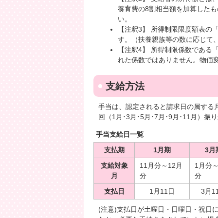
養育費の8割相当額を加算したも
い。
【注釈3】 所得制限限度額表の
す。（扶養親族等の数に応じて
【注釈4】 所得制限係数である「0.02
れた係数ではありません。物価
支給方法
手当は、認定されると請求日の属する
回（1月･3月･5月･7月･9月･11月）
手当支給日一覧
支払期
1月期
3月
支給対象
11月分～12月
1月分～
月
分
分
支払日
1月11日
3月1
(注意)支払日が土曜日・日曜日・祝日