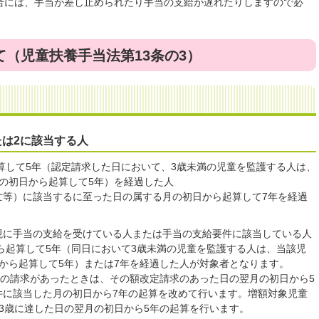
合には、手当が差し止められたり手当の支給が遅れたりしますので必
（児童扶養手当法第13条の3）
たは2に該当する人
算して5年（認定請求した日において、3歳未満の児童を監護する人は、
の初日から起算して5年）を経過した人
亡等）に該当するに至った日の属する月の初日から起算して7年を経過
いて現に手当の支給を受けている人または手当の支給要件に該当している人
から起算して5年（同日において3歳未満の児童を監護する人は、当該児
から起算して5年）または7年を経過した人が対象者となります。
）の請求があったときは、その額改定請求のあった日の翌月の初日から5
件に該当した月の初日から7年の起算を改めて行います。増額対象児童
3歳に達した日の翌月の初日から5年の起算を行います。