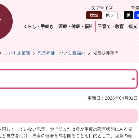
文字サイズ
背
くらし・手続き
医療・健康・福祉
子育て・教育
観光
こども施策課
児童福祉・ひとり親福祉
児童扶養手当
更新日：2026年04月01日
を同じくしていない児童」や「父または母が重度の障害状態にある児
定と自立を助け、児童の健全育成を図ることを目的として、児童の母