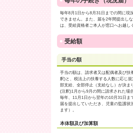
毎年の手続き（現況届）
毎年8月1日から8月31日までの間に
できません。また、届を2年間提出し
は、受給資格者ご本人が窓口へお越し
受給額
手当の額
手当の額は、請求者又は配偶者及び扶
釈)と、税法上の扶養する人数に応じ
部支給、全部停止（支給なし）が決ま
(注釈)1月から9月の間に請求された
毎年、11月1日から翌年の10月31
届を提出していただき、児童の監護状
ます）。
本体額及び加算額